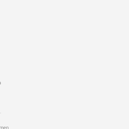
a
.
omen