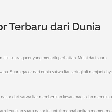
 Terbaru dari Dunia
iliki suara gacor yang menarik perhatian. Mulai dari suara
na. Suara gacor dari dunia satwa liar seringkali menjadi day
a gacor dari satwa liar memberikan kesan magis dan memukau
rekam keunikan suara gacor ini untuk mengabadikan momen-m