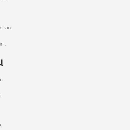
nisan
ni.
u
an
i.
k