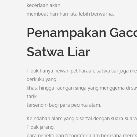
keceriaan akan
membuat hari-hari kita lebih berwarna.
Penampakan Gacor
Satwa Liar
Tidak hanya hewan peliharaan, satwa liar juga mem
derkuku yang
khas, hingga raungan singa yang menggema di sava
tarik
tersendiri bagi para pecinta alam.
Keindahan alam yang disertai dengan suara-suar
Tidak jarang,
para peneliti dan fotografer alam berusaha me