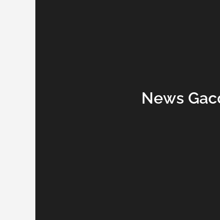
News Gacor