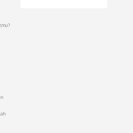
itmu?
an
kah