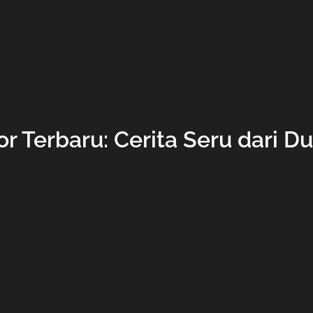
 Terbaru: Cerita Seru dari D