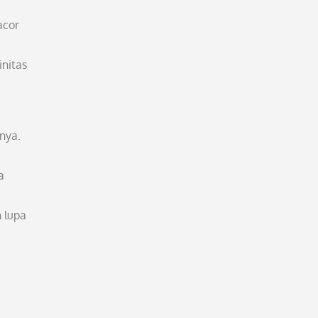
acor
initas
nya.
a
n lupa