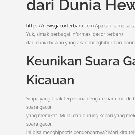
dari Dunia He
https://newsgacorterbaru.com
Apakah kamu suka 
Yuk, simak berbagai informasi gacor terbaru
dari dunia hewan yang akan menghibur hari-hari
Keunikan Suara G
Kicauan
Siapa yang tidak terpesona dengan suara merdu b
suara gacor
yang memikat. Mulai dari burung kenari yang mel
suara gacor
ini bisa menghipnotis pendengarnya? Mari kita tel