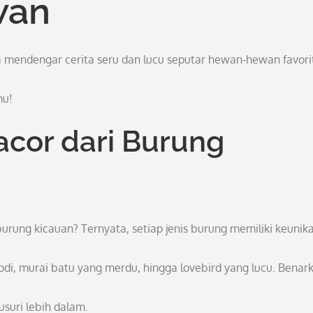
wan
mendengar cerita seru dan lucu seputar hewan-hewan favor
mu!
acor dari Burung
urung kicauan? Ternyata, setiap jenis burung memiliki keunik
odi, murai batu yang merdu, hingga lovebird yang lucu. Benar
usuri lebih dalam.