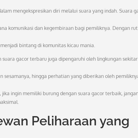
lam mengekspresikan diri melalui suara yang indah. Suara g
rana komunikasi dan kegembiraan bagi pemiliknya. Dengan rut
menjadi bintang di komunitas kicau mania.
uara gacor terbaru juga dipengaruhi oleh lingkungan sekitar
an sesamanya, hingga perhatian yang diberikan oleh pemilikny
i, jika ingin memiliki burung dengan suara gacor terbaik, janga
aksimal.
ewan Peliharaan yang