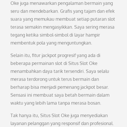
Oke juga menawarkan pengalaman bermain yang
seru dan mendebarkan. Grafis yang tajam dan efek
suara yang memukau membuat setiap putaran slot
terasa semakin mengasyikkan. Saya sering merasa
tegang ketika simbol-simbol di layar hampir
membentuk pola yang menguntungkan.
Selain itu, fitur jackpot progresif yang ada di
beberapa permainan slot di Situs Slot Oke
menambahkan daya tarik tersendiri. Saya selalu
merasa terdorong untuk terus bermain dan
berharap bisa menjadi pemenang jackpot besar.
Sensasi ini membuat saya betah bermain dalam
waktu yang lebih lama tanpa merasa bosan.
Tak hanya itu, Situs Slot Oke juga menyediakan
layanan pelanggan yang responsif dan profesional.