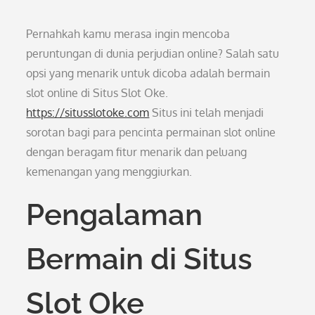
Pernahkah kamu merasa ingin mencoba
peruntungan di dunia perjudian online? Salah satu
opsi yang menarik untuk dicoba adalah bermain
slot online di Situs Slot Oke.
https://situsslotoke.com
Situs ini telah menjadi
sorotan bagi para pencinta permainan slot online
dengan beragam fitur menarik dan peluang
kemenangan yang menggiurkan.
Pengalaman
Bermain di Situs
Slot Oke