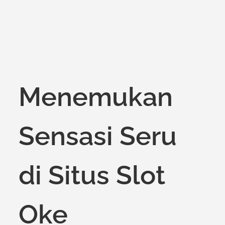
Menemukan
Sensasi Seru
di Situs Slot
Oke