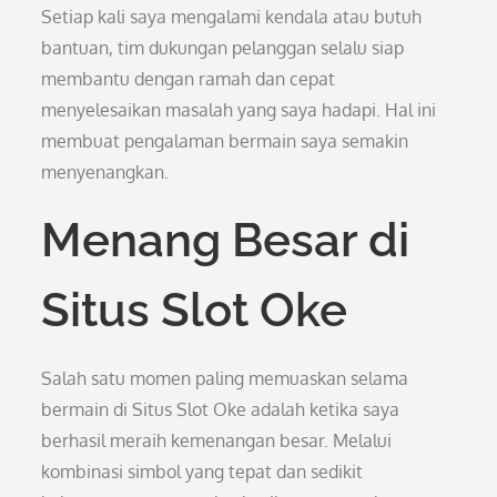
Setiap kali saya mengalami kendala atau butuh
bantuan, tim dukungan pelanggan selalu siap
membantu dengan ramah dan cepat
menyelesaikan masalah yang saya hadapi. Hal ini
membuat pengalaman bermain saya semakin
menyenangkan.
Menang Besar di
Situs Slot Oke
Salah satu momen paling memuaskan selama
bermain di Situs Slot Oke adalah ketika saya
berhasil meraih kemenangan besar. Melalui
kombinasi simbol yang tepat dan sedikit