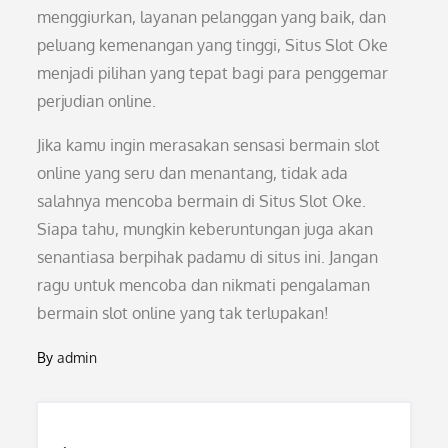
menggiurkan, layanan pelanggan yang baik, dan
peluang kemenangan yang tinggi, Situs Slot Oke
menjadi pilihan yang tepat bagi para penggemar
perjudian online.
Jika kamu ingin merasakan sensasi bermain slot
online yang seru dan menantang, tidak ada
salahnya mencoba bermain di Situs Slot Oke.
Siapa tahu, mungkin keberuntungan juga akan
senantiasa berpihak padamu di situs ini. Jangan
ragu untuk mencoba dan nikmati pengalaman
bermain slot online yang tak terlupakan!
By
admin