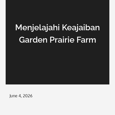
Menjelajahi Keajaiban
Garden Prairie Farm
Posted
June 4, 2026
on