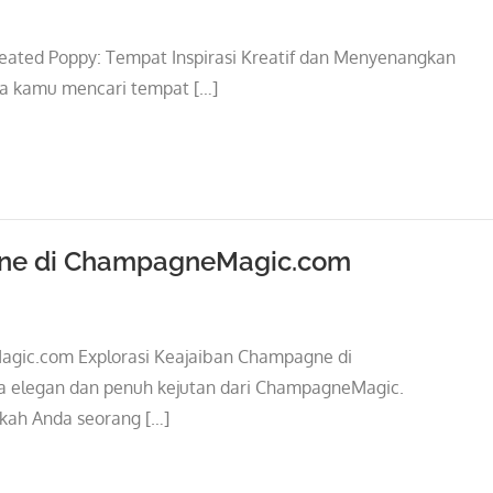
leated Poppy: Tempat Inspirasi Kreatif dan Menyenangkan
ika kamu mencari tempat […]
gne di ChampagneMagic.com
gic.com Explorasi Keajaiban Champagne di
 elegan dan penuh kejutan dari ChampagneMagic.
ah Anda seorang […]