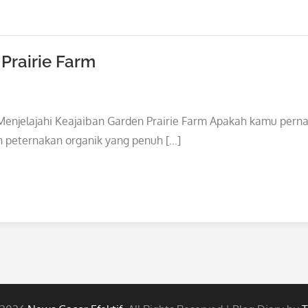
Prairie Farm
 Menjelajahi Keajaiban Garden Prairie Farm Apakah kamu pern
 peternakan organik yang penuh […]