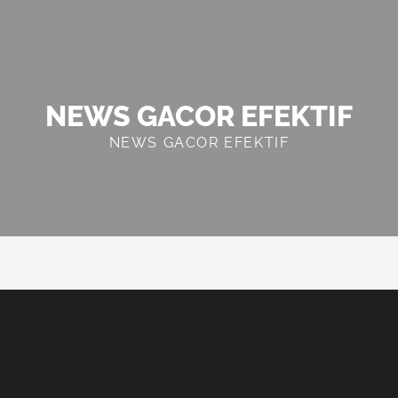
NEWS GACOR EFEKTIF
NEWS GACOR EFEKTIF