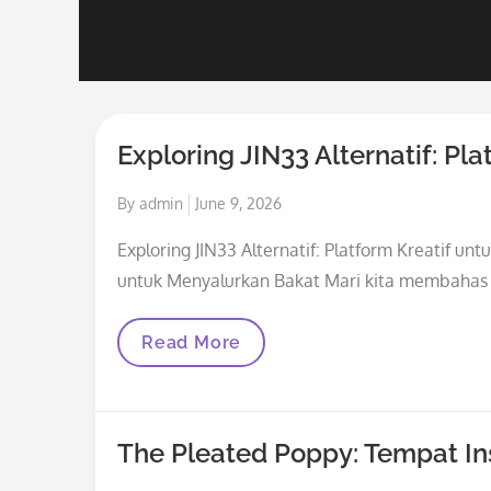
Exploring JIN33 Alternatif: P
Posted
By
admin
June 9, 2026
on
Exploring JIN33 Alternatif: Platform Kreatif unt
untuk Menyalurkan Bakat Mari kita membahas p
Exploring
Read More
JIN33
Alternatif:
Platform
Kreatif
Untuk
The Pleated Poppy: Tempat In
Menyalurkan
Bakat