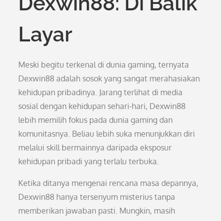
Dexwin88: Di Balik
Layar
Meski begitu terkenal di dunia gaming, ternyata
Dexwin88 adalah sosok yang sangat merahasiakan
kehidupan pribadinya. Jarang terlihat di media
sosial dengan kehidupan sehari-hari, Dexwin88
lebih memilih fokus pada dunia gaming dan
komunitasnya. Beliau lebih suka menunjukkan diri
melalui skill bermainnya daripada eksposur
kehidupan pribadi yang terlalu terbuka.
Ketika ditanya mengenai rencana masa depannya,
Dexwin88 hanya tersenyum misterius tanpa
memberikan jawaban pasti. Mungkin, masih