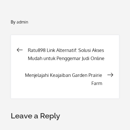
By
admin
Post
Ratu898 Link Alternatif: Solusi Akses
Mudah untuk Penggemar Judi Online
navigation
Menjelajahi Keajaiban Garden Prairie
Farm
Leave a Reply