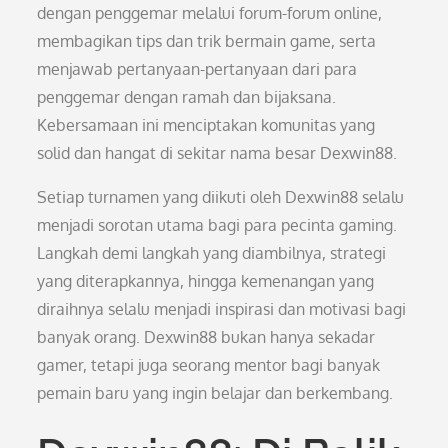
dengan penggemar melalui forum-forum online,
membagikan tips dan trik bermain game, serta
menjawab pertanyaan-pertanyaan dari para
penggemar dengan ramah dan bijaksana.
Kebersamaan ini menciptakan komunitas yang
solid dan hangat di sekitar nama besar Dexwin88.
Setiap turnamen yang diikuti oleh Dexwin88 selalu
menjadi sorotan utama bagi para pecinta gaming.
Langkah demi langkah yang diambilnya, strategi
yang diterapkannya, hingga kemenangan yang
diraihnya selalu menjadi inspirasi dan motivasi bagi
banyak orang. Dexwin88 bukan hanya sekadar
gamer, tetapi juga seorang mentor bagi banyak
pemain baru yang ingin belajar dan berkembang.