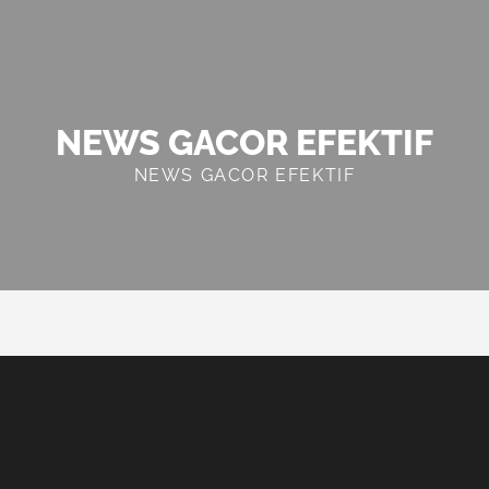
NEWS GACOR EFEKTIF
NEWS GACOR EFEKTIF