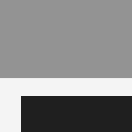
Skip
to
content