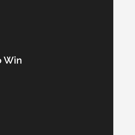
o Win