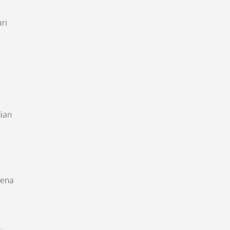
ri
dian
rena