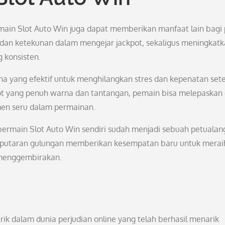
ain Slot Auto Win juga dapat memberikan manfaat lain bagi 
 dan ketekunan dalam mengejar jackpot, sekaligus meningkat
 konsisten.
na yang efektif untuk menghilangkan stres dan kepenatan set
ot yang penuh warna dan tantangan, pemain bisa melepaskan d
men seru dalam permainan.
 bermain Slot Auto Win sendiri sudah menjadi sebuah petuala
p putaran gulungan memberikan kesempatan baru untuk merai
menggembirakan.
ik dalam dunia perjudian online yang telah berhasil menarik