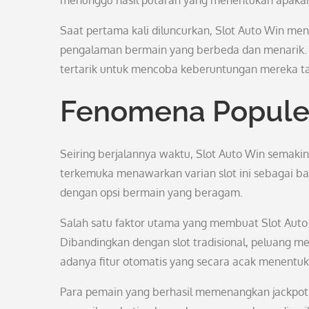
menunggu hasil putaran yang menentukan apakah 
Saat pertama kali diluncurkan, Slot Auto Win m
pengalaman bermain yang berbeda dan menarik. 
tertarik untuk mencoba keberuntungan mereka t
Fenomena Populer
Seiring berjalannya waktu, Slot Auto Win semakin 
terkemuka menawarkan varian slot ini sebagai b
dengan opsi bermain yang beragam.
Salah satu faktor utama yang membuat Slot Auto 
Dibandingkan dengan slot tradisional, peluang m
adanya fitur otomatis yang secara acak menentuka
Para pemain yang berhasil memenangkan jackpot da