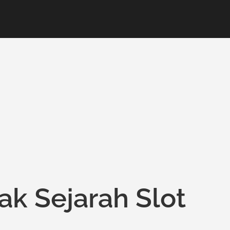
ak Sejarah Slot