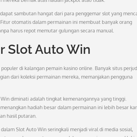
mereka berhak atas hadiah jackpot atau tidak.
endapat sambutan hangat dari para penggemar slot yang menca
Fitur otomatis dalam permainan ini membuat banyak orang
anpa harus repot memutar gulungan secara manual.
 Slot Auto Win
populer di kalangan pemain kasino online. Banyak situs perju
agian dari koleksi permainan mereka, memanjakan pengguna
Win diminati adalah tingkat kemenangannya yang tinggi.
emenangkan hadiah besar dalam permainan ini lebih besar ka
n hasil putaran.
lam Slot Auto Win seringkali menjadi viral di media sosial,