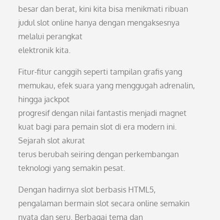
besar dan berat, kini kita bisa menikmati ribuan
judul slot online hanya dengan mengaksesnya
melalui perangkat
elektronik kita.
Fitur-fitur canggih seperti tampilan grafis yang
memukau, efek suara yang menggugah adrenalin,
hingga jackpot
progresif dengan nilai fantastis menjadi magnet
kuat bagi para pemain slot di era modern ini.
Sejarah slot akurat
terus berubah seiring dengan perkembangan
teknologi yang semakin pesat.
Dengan hadirnya slot berbasis HTML5,
pengalaman bermain slot secara online semakin
nyata dan seru. Berbagai tema dan