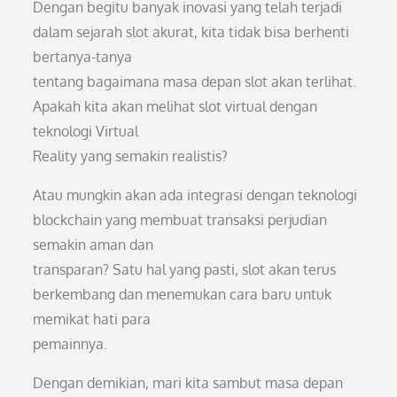
Dengan begitu banyak inovasi yang telah terjadi
dalam sejarah slot akurat, kita tidak bisa berhenti
bertanya-tanya
tentang bagaimana masa depan slot akan terlihat.
Apakah kita akan melihat slot virtual dengan
teknologi Virtual
Reality yang semakin realistis?
Atau mungkin akan ada integrasi dengan teknologi
blockchain yang membuat transaksi perjudian
semakin aman dan
transparan? Satu hal yang pasti, slot akan terus
berkembang dan menemukan cara baru untuk
memikat hati para
pemainnya.
Dengan demikian, mari kita sambut masa depan