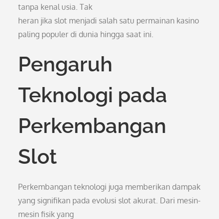
tanpa kenal usia. Tak
heran jika slot menjadi salah satu permainan kasino
paling populer di dunia hingga saat ini.
Pengaruh
Teknologi pada
Perkembangan
Slot
Perkembangan teknologi juga memberikan dampak
yang signifikan pada evolusi slot akurat. Dari mesin-
mesin fisik yang