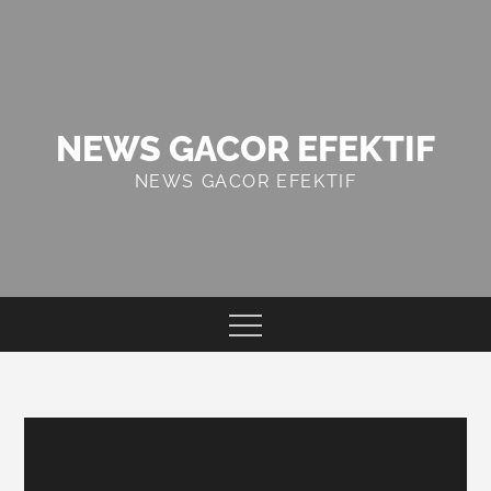
Skip
to
content
NEWS GACOR EFEKTIF
NEWS GACOR EFEKTIF