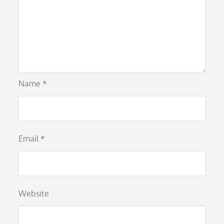
Name
*
Email
*
Website