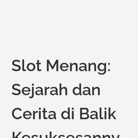
on
Slot Menang:
Sejarah dan
Cerita di Balik
Kesuksesanny