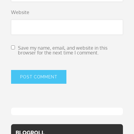
Website
Save my name, email, and website in this
browser for the next time I comment.
BLOGROLL