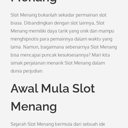
Slot Menang bukanlah sekadar permainan slot
biasa. Dibandingkan dengan slot lainnya, Slot
Menang memiliki daya tarik yang unik dan mampu
menghipnotis para pemainnya dalam waktu yang
lama. Namun, bagaimana sebenarnya Slot Menang
bisa mencapai puncak kesuksesannya? Mari kita
simak perjalanan menarik Slot Menang dalam
dunia perjudian.
Awal Mula Slot
Menang
Sejarah Slot Menang bermula dari sebuah ide