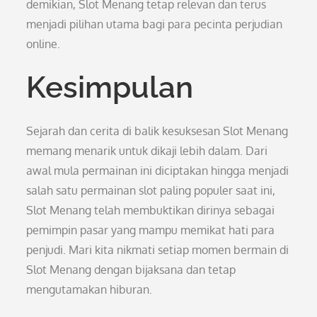
demikian, Slot Menang tetap relevan dan terus
menjadi pilihan utama bagi para pecinta perjudian
online.
Kesimpulan
Sejarah dan cerita di balik kesuksesan Slot Menang
memang menarik untuk dikaji lebih dalam. Dari
awal mula permainan ini diciptakan hingga menjadi
salah satu permainan slot paling populer saat ini,
Slot Menang telah membuktikan dirinya sebagai
pemimpin pasar yang mampu memikat hati para
penjudi. Mari kita nikmati setiap momen bermain di
Slot Menang dengan bijaksana dan tetap
mengutamakan hiburan.