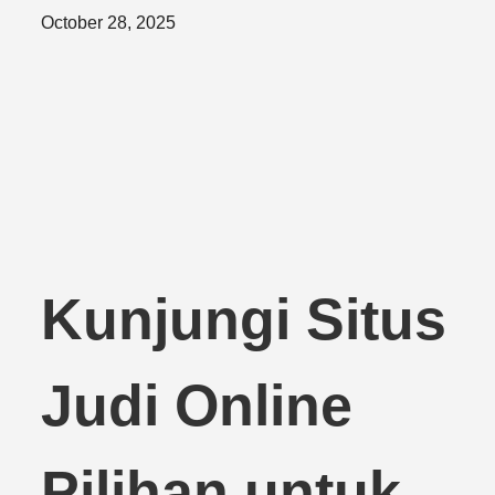
Posted
October 28, 2025
on
Kunjungi Situs
Judi Online
Pilihan untuk