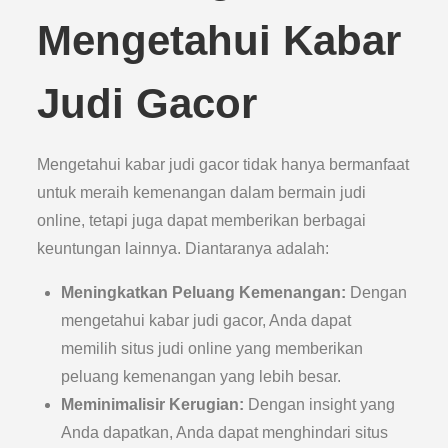
Mengetahui Kabar
Judi Gacor
Mengetahui kabar judi gacor tidak hanya bermanfaat
untuk meraih kemenangan dalam bermain judi
online, tetapi juga dapat memberikan berbagai
keuntungan lainnya. Diantaranya adalah:
Meningkatkan Peluang Kemenangan:
Dengan
mengetahui kabar judi gacor, Anda dapat
memilih situs judi online yang memberikan
peluang kemenangan yang lebih besar.
Meminimalisir Kerugian:
Dengan insight yang
Anda dapatkan, Anda dapat menghindari situs