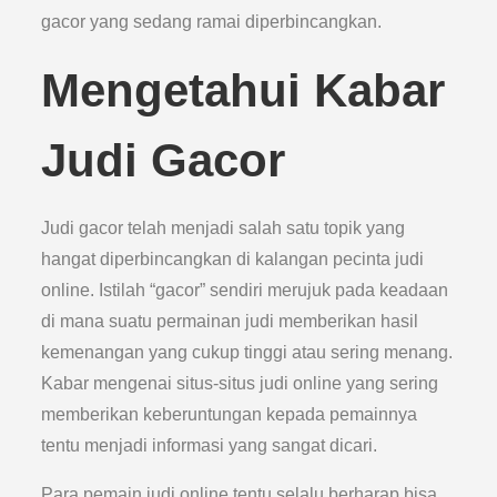
gacor yang sedang ramai diperbincangkan.
Mengetahui Kabar
Judi Gacor
Judi gacor telah menjadi salah satu topik yang
hangat diperbincangkan di kalangan pecinta judi
online. Istilah “gacor” sendiri merujuk pada keadaan
di mana suatu permainan judi memberikan hasil
kemenangan yang cukup tinggi atau sering menang.
Kabar mengenai situs-situs judi online yang sering
memberikan keberuntungan kepada pemainnya
tentu menjadi informasi yang sangat dicari.
Para pemain judi online tentu selalu berharap bisa