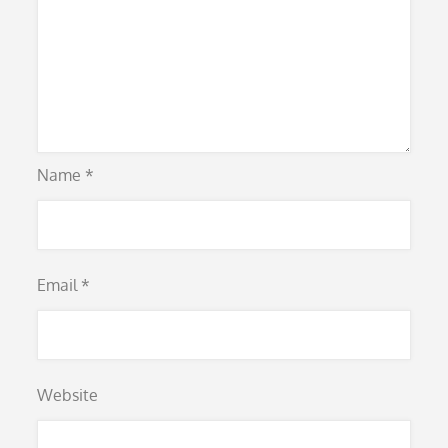
Name
*
Email
*
Website