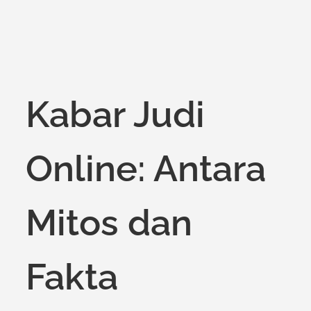
Kabar Judi
Online: Antara
Mitos dan
Fakta