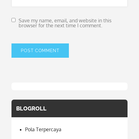
Save my name, email, and website in this
browser for the next time I comment.
BLOGROLL
Pola Terpercaya