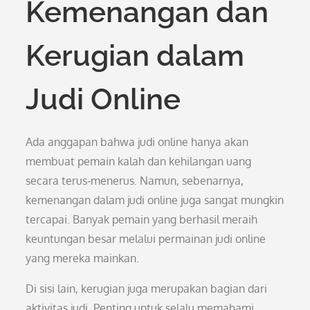
Kemenangan dan
Kerugian dalam
Judi Online
Ada anggapan bahwa judi online hanya akan
membuat pemain kalah dan kehilangan uang
secara terus-menerus. Namun, sebenarnya,
kemenangan dalam judi online juga sangat mungkin
tercapai. Banyak pemain yang berhasil meraih
keuntungan besar melalui permainan judi online
yang mereka mainkan.
Di sisi lain, kerugian juga merupakan bagian dari
aktivitas judi. Penting untuk selalu memahami