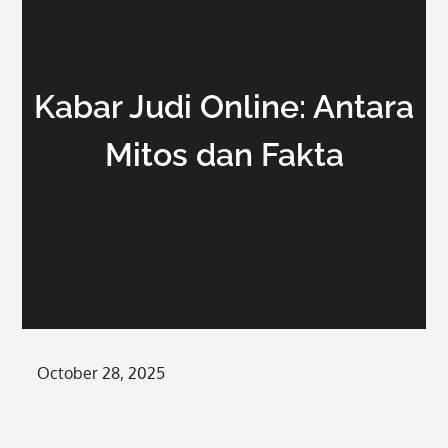
Kabar Judi Online: Antara
Mitos dan Fakta
Posted
October 28, 2025
on