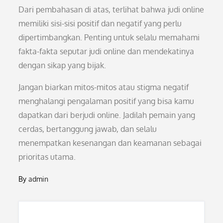
Dari pembahasan di atas, terlihat bahwa judi online
memiliki sisi-sisi positif dan negatif yang perlu
dipertimbangkan. Penting untuk selalu memahami
fakta-fakta seputar judi online dan mendekatinya
dengan sikap yang bijak.
Jangan biarkan mitos-mitos atau stigma negatif
menghalangi pengalaman positif yang bisa kamu
dapatkan dari berjudi online. Jadilah pemain yang
cerdas, bertanggung jawab, dan selalu
menempatkan kesenangan dan keamanan sebagai
prioritas utama.
By
admin