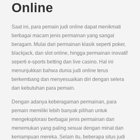
Online
Saat ini, para pemain judi online dapat menikmati
berbagai macam jenis permainan yang sangat
beragam. Mulai dari permainan klasik seperti poker,
blackjack, dan slot online, hingga permainan inovatif
seperti e-sports betting dan live casino. Hal ini
menunjukkan bahwa dunia judi online terus
berkembang dan menyesuaikan diri dengan selera
dan kebutuhan para pemain.
Dengan adanya keberagaman permainan, para
pemain memiliki lebih banyak pilihan untuk
mengeksplorasi berbagai jenis permainan dan
menemukan yang paling sesuai dengan minat dan
kemampuan mereka. Selain itu, beberapa situs judi