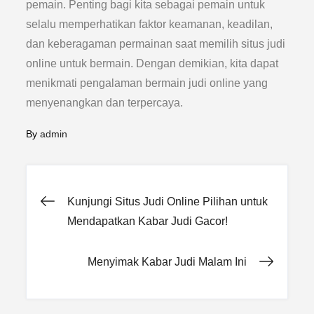
pemain. Penting bagi kita sebagai pemain untuk
selalu memperhatikan faktor keamanan, keadilan,
dan keberagaman permainan saat memilih situs judi
online untuk bermain. Dengan demikian, kita dapat
menikmati pengalaman bermain judi online yang
menyenangkan dan terpercaya.
By
admin
Post
Kunjungi Situs Judi Online Pilihan untuk
Mendapatkan Kabar Judi Gacor!
navigation
Menyimak Kabar Judi Malam Ini