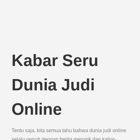
Kabar Seru
Dunia Judi
Online
Tentu saja, kita semua tahu bahwa dunia judi online
selalu penuh dengan berita menarik dan kabar-