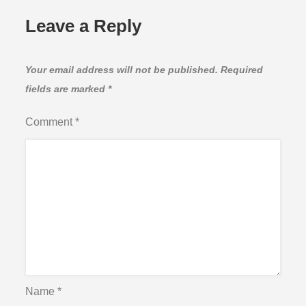
Leave a Reply
Your email address will not be published.
Required
fields are marked
*
Comment
*
Name
*