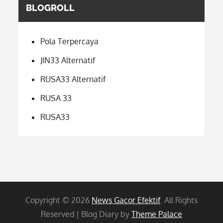
BLOGROLL
Pola Terpercaya
JIN33 Alternatif
RUSA33 Alternatif
RUSA 33
RUSA33
Copyright © 2026
News Gacor Efektif
. All Rights
Reserved | Blog Diary by
Theme Palace