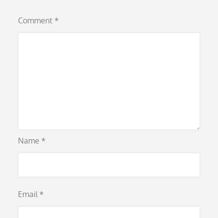
Comment
*
Name
*
Email
*