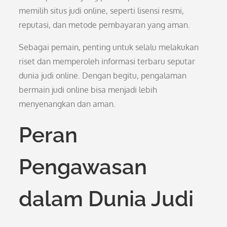
memilih situs judi online, seperti lisensi resmi,
reputasi, dan metode pembayaran yang aman.
Sebagai pemain, penting untuk selalu melakukan
riset dan memperoleh informasi terbaru seputar
dunia judi online. Dengan begitu, pengalaman
bermain judi online bisa menjadi lebih
menyenangkan dan aman.
Peran
Pengawasan
dalam Dunia Judi