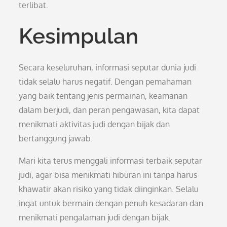
terlibat.
Kesimpulan
Secara keseluruhan, informasi seputar dunia judi
tidak selalu harus negatif. Dengan pemahaman
yang baik tentang jenis permainan, keamanan
dalam berjudi, dan peran pengawasan, kita dapat
menikmati aktivitas judi dengan bijak dan
bertanggung jawab.
Mari kita terus menggali informasi terbaik seputar
judi, agar bisa menikmati hiburan ini tanpa harus
khawatir akan risiko yang tidak diinginkan. Selalu
ingat untuk bermain dengan penuh kesadaran dan
menikmati pengalaman judi dengan bijak.