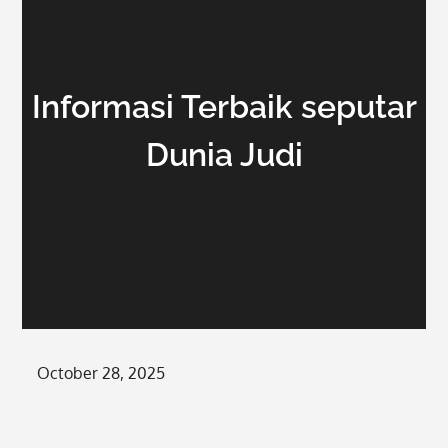
Informasi Terbaik seputar
Dunia Judi
Posted
October 28, 2025
on