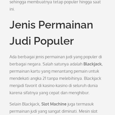
sehingga membuatnya tetap populer hingga saat
ini.
Jenis Permainan
Judi Populer
Ada berbagai jenis permainan judi yang populer di
berbagai negara. Salah satunya adalah
Blackjack
,
permainan kartu yang menantang pemain untuk
mendekati angka 21 tanpa melebihinya. Blackjack
menjadi favorit di kasino-kasino di seluruh dunia
karena sifatnya yang cepat dan menghibur.
Selain Blackjack,
Slot Machine
juga termasuk
permainan judi yang sangat diminati. Mesin slot