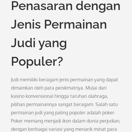
Penasaran dengan
Jenis Permainan
Judi yang
Populer?
Judi memiliki beragam jenis permainan yang dapat
dimainkan oleh para penikmatnya. Mulai dari
kasino konvensional hingga taruhan olahraga,
pilihan permainannya sangat beragam. Salah satu
permainan judi yang paling populer adalah poker.
Poker memang menjadi ikon dalam dunia perjudian,
dengan berbagai variasi yang menarik minat para