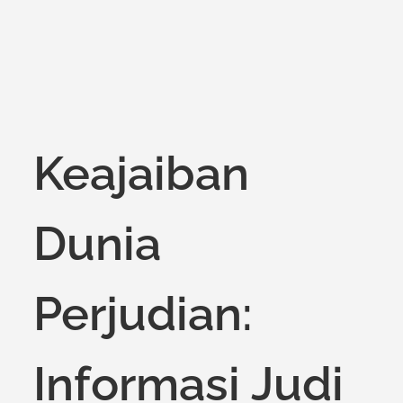
Keajaiban
Dunia
Perjudian:
Informasi Judi