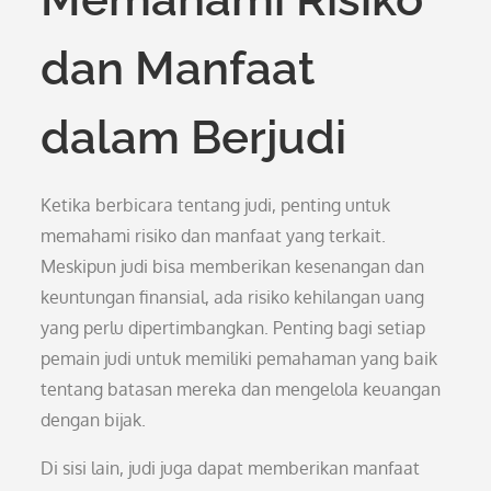
dan Manfaat
dalam Berjudi
Ketika berbicara tentang judi, penting untuk
memahami risiko dan manfaat yang terkait.
Meskipun judi bisa memberikan kesenangan dan
keuntungan finansial, ada risiko kehilangan uang
yang perlu dipertimbangkan. Penting bagi setiap
pemain judi untuk memiliki pemahaman yang baik
tentang batasan mereka dan mengelola keuangan
dengan bijak.
Di sisi lain, judi juga dapat memberikan manfaat