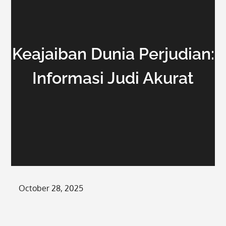
Keajaiban Dunia Perjudian:
Informasi Judi Akurat
Posted
October 28, 2025
on