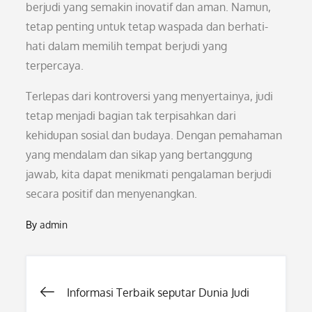
berjudi yang semakin inovatif dan aman. Namun,
tetap penting untuk tetap waspada dan berhati-
hati dalam memilih tempat berjudi yang
terpercaya.
Terlepas dari kontroversi yang menyertainya, judi
tetap menjadi bagian tak terpisahkan dari
kehidupan sosial dan budaya. Dengan pemahaman
yang mendalam dan sikap yang bertanggung
jawab, kita dapat menikmati pengalaman berjudi
secara positif dan menyenangkan.
By
admin
Post
Informasi Terbaik seputar Dunia Judi