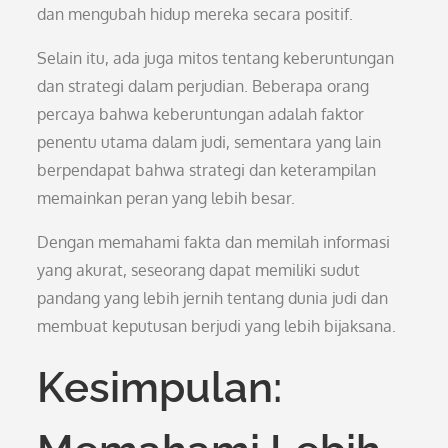
dan mengubah hidup mereka secara positif.
Selain itu, ada juga mitos tentang keberuntungan
dan strategi dalam perjudian. Beberapa orang
percaya bahwa keberuntungan adalah faktor
penentu utama dalam judi, sementara yang lain
berpendapat bahwa strategi dan keterampilan
memainkan peran yang lebih besar.
Dengan memahami fakta dan memilah informasi
yang akurat, seseorang dapat memiliki sudut
pandang yang lebih jernih tentang dunia judi dan
membuat keputusan berjudi yang lebih bijaksana.
Kesimpulan: