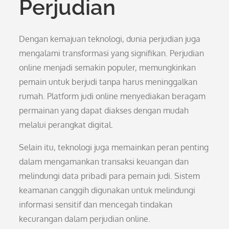
Perjudian
Dengan kemajuan teknologi, dunia perjudian juga
mengalami transformasi yang signifikan. Perjudian
online menjadi semakin populer, memungkinkan
pemain untuk berjudi tanpa harus meninggalkan
rumah. Platform judi online menyediakan beragam
permainan yang dapat diakses dengan mudah
melalui perangkat digital.
Selain itu, teknologi juga memainkan peran penting
dalam mengamankan transaksi keuangan dan
melindungi data pribadi para pemain judi. Sistem
keamanan canggih digunakan untuk melindungi
informasi sensitif dan mencegah tindakan
kecurangan dalam perjudian online.