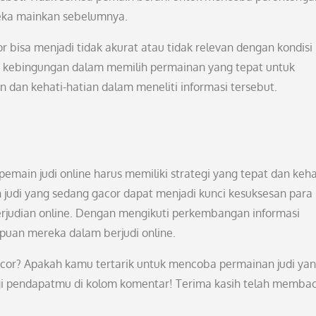
eka mainkan sebelumnya.
or bisa menjadi tidak akurat atau tidak relevan dengan kondisi
n kebingungan dalam memilih permainan yang tepat untuk
n dan kehati-hatian dalam meneliti informasi tersebut.
pemain judi online harus memiliki strategi yang tepat dan keha
 judi yang sedang gacor dapat menjadi kunci kesuksesan para
rjudian online. Dengan mengikuti perkembangan informasi
uan mereka dalam berjudi online.
cor? Apakah kamu tertarik untuk mencoba permainan judi ya
gi pendapatmu di kolom komentar! Terima kasih telah memba