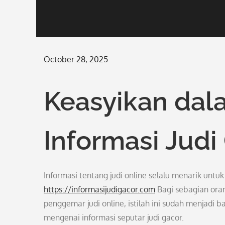
Posted
October 28, 2025
on
Keasyikan dal
Informasi Judi
Informasi tentang judi online selalu menarik untu
https://informasijudigacor.com
Bagi sebagian oran
penggemar judi online, istilah ini sudah menjadi ba
mengenai informasi seputar judi gacor.