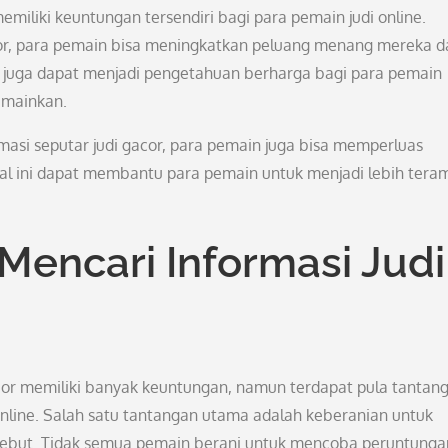
miliki keuntungan tersendiri bagi para pemain judi online.
r, para pemain bisa meningkatkan peluang menang mereka d
ni juga dapat menjadi pengetahuan berharga bagi para pemain
imainkan.
masi seputar judi gacor, para pemain juga bisa memperluas
al ini dapat membantu para pemain untuk menjadi lebih teram
encari Informasi Judi
cor memiliki banyak keuntungan, namun terdapat pula tantan
online. Salah satu tantangan utama adalah keberanian untuk
ebut. Tidak semua pemain berani untuk mencoba peruntunga