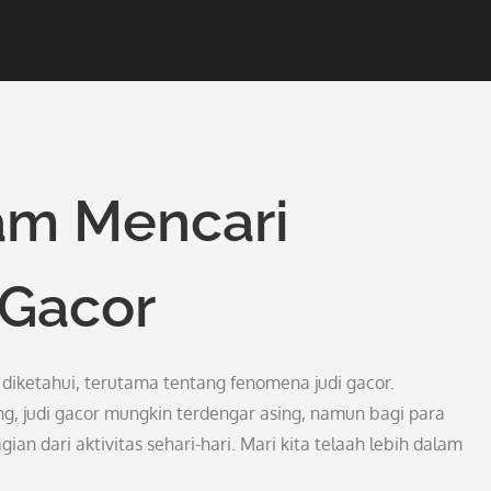
am Mencari
 Gacor
k diketahui, terutama tentang fenomena judi gacor.
g, judi gacor mungkin terdengar asing, namun bagi para
gian dari aktivitas sehari-hari. Mari kita telaah lebih dalam