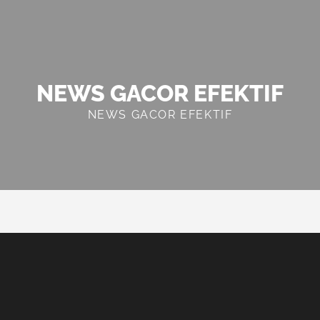
NEWS GACOR EFEKTIF
NEWS GACOR EFEKTIF