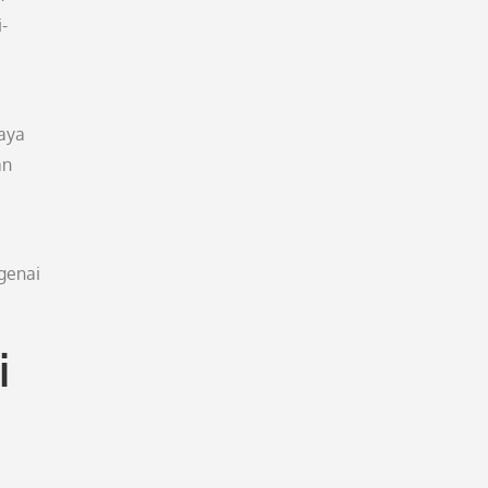
-
caya
an
ngenai
i