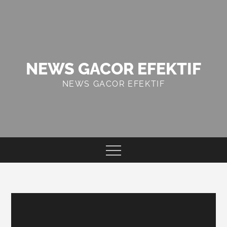
Skip
to
content
NEWS GACOR EFEKTIF
NEWS GACOR EFEKTIF