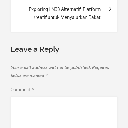
navigation
Exploring JIN33 Alternatif: Platform
Kreatif untuk Menyalurkan Bakat
Leave a Reply
Your email address will not be published.
Required
fields are marked
*
Comment
*