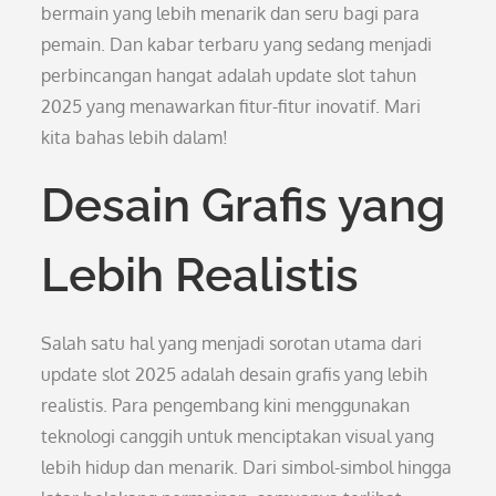
bermain yang lebih menarik dan seru bagi para
pemain. Dan kabar terbaru yang sedang menjadi
perbincangan hangat adalah update slot tahun
2025 yang menawarkan fitur-fitur inovatif. Mari
kita bahas lebih dalam!
Desain Grafis yang
Lebih Realistis
Salah satu hal yang menjadi sorotan utama dari
update slot 2025 adalah desain grafis yang lebih
realistis. Para pengembang kini menggunakan
teknologi canggih untuk menciptakan visual yang
lebih hidup dan menarik. Dari simbol-simbol hingga