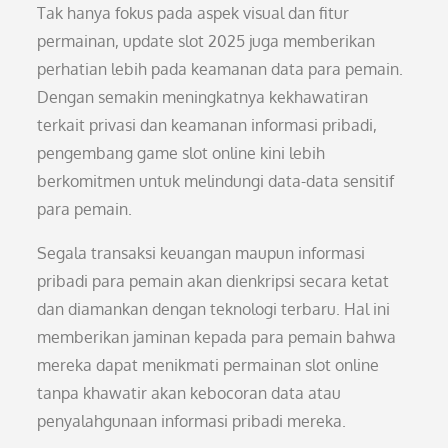
Tak hanya fokus pada aspek visual dan fitur
permainan, update slot 2025 juga memberikan
perhatian lebih pada keamanan data para pemain.
Dengan semakin meningkatnya kekhawatiran
terkait privasi dan keamanan informasi pribadi,
pengembang game slot online kini lebih
berkomitmen untuk melindungi data-data sensitif
para pemain.
Segala transaksi keuangan maupun informasi
pribadi para pemain akan dienkripsi secara ketat
dan diamankan dengan teknologi terbaru. Hal ini
memberikan jaminan kepada para pemain bahwa
mereka dapat menikmati permainan slot online
tanpa khawatir akan kebocoran data atau
penyalahgunaan informasi pribadi mereka.