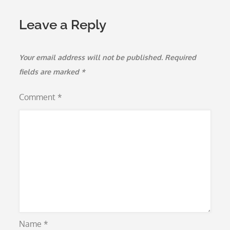
Leave a Reply
Your email address will not be published.
Required
fields are marked
*
Comment
*
Name
*