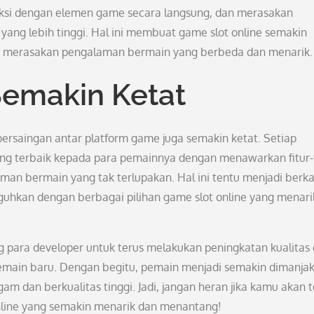
raksi dengan elemen game secara langsung, dan merasakan
yang lebih tinggi. Hal ini membuat game slot online semakin
in merasakan pengalaman bermain yang berbeda dan menarik.
Semakin Ketat
persaingan antar platform game juga semakin ketat. Setiap
g terbaik kepada para pemainnya dengan menawarkan fitur-f
man bermain yang tak terlupakan. Hal ini tentu menjadi berk
guhkan dengan berbagai pilihan game slot online yang menari
g para developer untuk terus melakukan peningkatan kualitas
main baru. Dengan begitu, pemain menjadi semakin dimanja
m dan berkualitas tinggi. Jadi, jangan heran jika kamu akan t
online yang semakin menarik dan menantang!