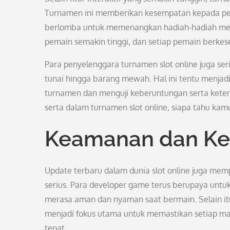
Turnamen ini memberikan kesempatan kepada pem
berlomba untuk memenangkan hadiah-hadiah mena
pemain semakin tinggi, dan setiap pemain berk
Para penyelenggara turnamen slot online juga ser
tunai hingga barang mewah. Hal ini tentu menjadi 
turnamen dan menguji keberuntungan serta keteram
serta dalam turnamen slot online, siapa tahu ka
Keamanan dan Ke
Update terbaru dalam dunia slot online juga me
serius. Para developer game terus berupaya un
merasa aman dan nyaman saat bermain. Selain itu
menjadi fokus utama untuk memastikan setiap ma
tepat.