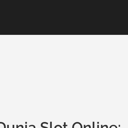
unia Slot Online: