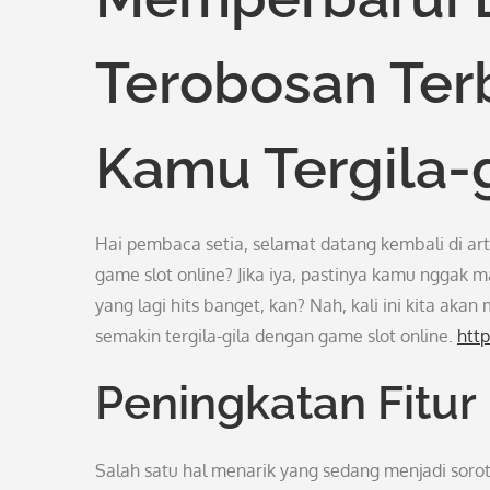
Terobosan Ter
Kamu Tergila-g
Hai pembaca setia, selamat datang kembali di artik
game slot online? Jika iya, pastinya kamu nggak m
yang lagi hits banget, kan? Nah, kali ini kita 
semakin tergila-gila dengan game slot online.
htt
Peningkatan Fitur 
Salah satu hal menarik yang sedang menjadi sorota