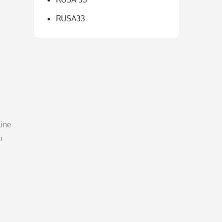
RUSA33
line
u