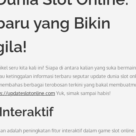
baru yang Bikin
ila!
el seru kita kali ini! Siapa di antara kalian yang suka bermain
au ketinggalan informasi terbaru seputar update dunia slot on
akan membahas berbagai terobosan terkini yang bakal membuatm
ps://updateslotonline.com
Yuk, simak sampai habis!
Interaktif
n adalah peningkatan fitur interaktif dalam game slot online.