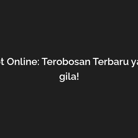
 Online: Terobosan Terbaru y
gila!