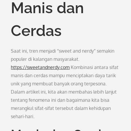
Manis dan
Cerdas
Saat ini, tren menjadi “sweet and nerdy” semakin
populer di kalangan masyarakat.
https://sweetandnerdy.com
Kombinasi antara sifat
manis dan cerdas mampu menciptakan daya tarik
unik yang membuat banyak orang terpesona.
Dalam artikel ini, kita akan membahas lebih lanjut
tentang fenomena ini dan bagaimana kita bisa
merangkul sifat-sifat tersebut dalam kehidupan
sehari-hari.