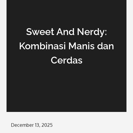
Sweet And Nerdy:
Kombinasi Manis dan
Cerdas
Posted
December 13, 2025