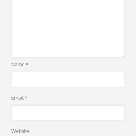
Name
*
Email
*
Website