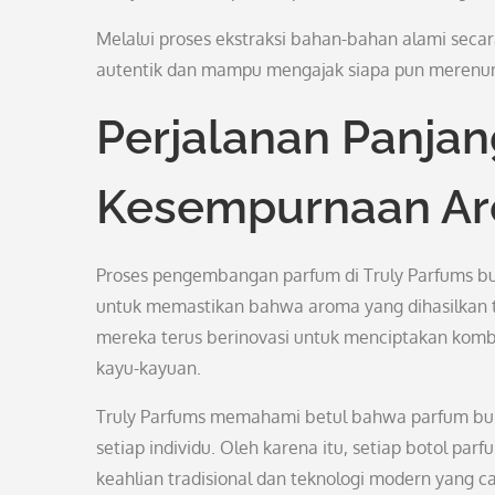
Melalui proses ekstraksi bahan-bahan alami secar
autentik dan mampu mengajak siapa pun merenu
Perjalanan Panja
Kesempurnaan A
Proses pengembangan parfum di Truly Parfums buk
untuk memastikan bahwa aroma yang dihasilkan t
mereka terus berinovasi untuk menciptakan kom
kayu-kayuan.
Truly Parfums memahami betul bahwa parfum bukan
setiap individu. Oleh karena itu, setiap botol pa
keahlian tradisional dan teknologi modern yang c