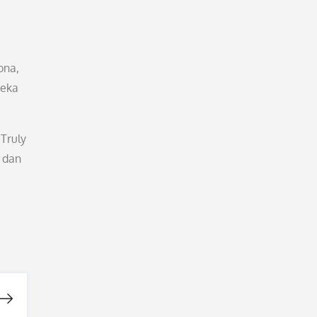
ona,
reka
 Truly
 dan