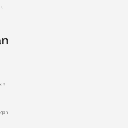
i,
an
han
ngan