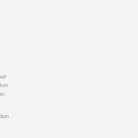
sif
rfum
an
dian