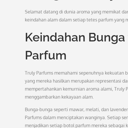
Selamat datang di dunia aroma yang memikat dar
keindahan alam dalam setiap tetes parfum yang 
Keindahan Bunga
Parfum
Truly Parfums memahami sepenuhnya kekuatan b
yang mereka hasilkan merupakan representasi da
mempertahankan kemurnian aroma alami, Truly 
menggambarkan kekayaan alam.
Bunga-bunga seperti mawar, melati, dan lavender
Parfums dalam menciptakan wanginya. Setiap sen
menjadikan setiap botol parfum mereka sebagai k