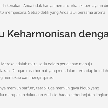
Anda kenakan, Anda tidak hanya memancarkan kepercayaan dir
itu mempesona. Setiap detik yang Anda lalui bersama aroma
u Keharmonisan deng
 Mereka adalah mitra setia dalam perjalanan menuju
iptakan. Dengan rasa hormat yang mendalam terhadap keinda
ng memukau dan menginspirasi.
nya memilih parfum, tetapi juga memilih gaya hidup yang
ka merupakan dukungan Anda terhadap keberlanjutan lingku