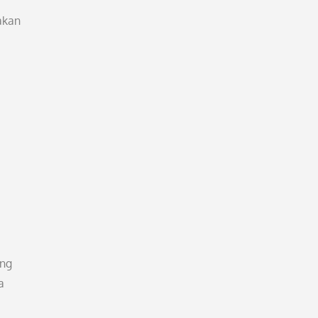
akan
ang
a