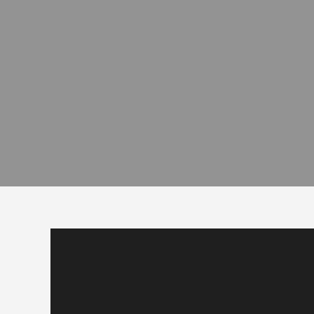
Skip
to
content