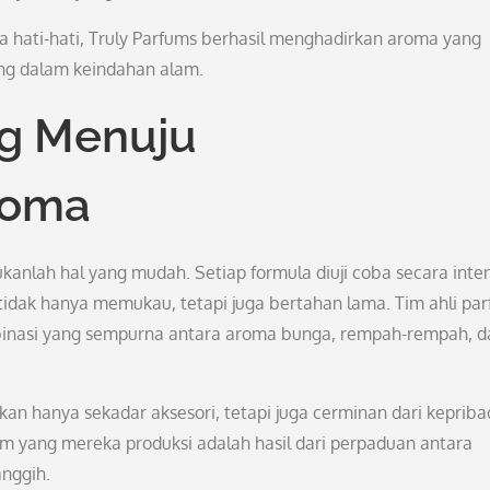
a hati-hati, Truly Parfums berhasil menghadirkan aroma yang
ng dalam keindahan alam.
ng Menuju
roma
anlah hal yang mudah. Setiap formula diuji coba secara inten
idak hanya memukau, tetapi juga bertahan lama. Tim ahli pa
binasi yang sempurna antara aroma bunga, rempah-rempah, d
 hanya sekadar aksesori, tetapi juga cerminan dari kepriba
rfum yang mereka produksi adalah hasil dari perpaduan antara
anggih.