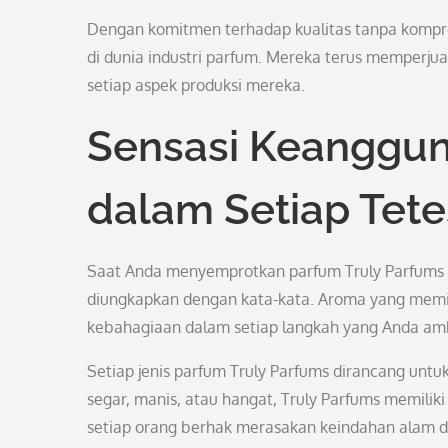
Dengan komitmen terhadap kualitas tanpa komprom
di dunia industri parfum. Mereka terus memperjua
setiap aspek produksi mereka.
Sensasi Keanggu
dalam Setiap Tet
Saat Anda menyemprotkan parfum Truly Parfums k
diungkapkan dengan kata-kata. Aroma yang me
kebahagiaan dalam setiap langkah yang Anda amb
Setiap jenis parfum Truly Parfums dirancang unt
segar, manis, atau hangat, Truly Parfums memilik
setiap orang berhak merasakan keindahan alam 