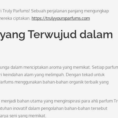
i Truly Parfums! Sebuah perjalanan panjang mengungkap
mereka ciptakan.
https://trulyyoursparfums.com
 yang Terwujud dalam
unga dalam menciptakan aroma yang memikat. Setiap parfu
ri keindahan alam yang melimpah. Dengan tekad untuk
Parfums menggunakan bahan-bahan organik terbaik yang
 menjadi bahan utama yang menginspirasi para ahli parfum Tr
tuhan inovatif dalam pengolahan bahan-bahan tersebut
arya seni yang memikat.