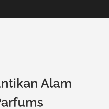
ntikan Alam
Parfums