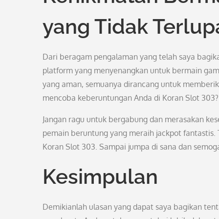
yang Tidak Terlu
Dari beragam pengalaman yang telah saya bagika
platform yang menyenangkan untuk bermain game 
yang aman, semuanya dirancang untuk memberika
mencoba keberuntungan Anda di Koran Slot 303?
Jangan ragu untuk bergabung dan merasakan keser
pemain beruntung yang meraih jackpot fantastis. 
Koran Slot 303. Sampai jumpa di sana dan semog
Kesimpulan
Demikianlah ulasan yang dapat saya bagikan tent