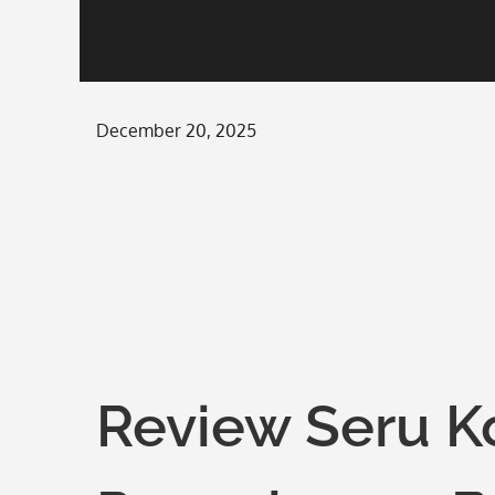
Posted
December 20, 2025
on
Review Seru Ko