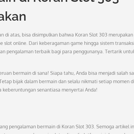
pakan
n di atas, bisa disimpulkan bahwa Koran Slot 303 merupakan
slot online. Dari keberagaman game hingga sistem transaks
n pengalaman terbaik bagi para penggunanya. Tertarik untu
uan bermain di sana! Siapa tahu, Anda bisa menjadi salah sa
Tetap bijak dalam bermain dan selalu nikmati setiap momen d
a keberuntungan senantiasa menyertai Anda!
ang pengalaman bermain di Koran Slot 303. Semoga artikel in