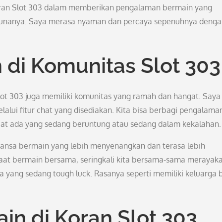
Koran Slot 303 dalam memberikan pengalaman bermain yang
gunanya. Saya merasa nyaman dan percaya sepenuhnya denga
di Komunitas Slot 303
Slot 303 juga memiliki komunitas yang ramah dan hangat. Saya
alui fitur chat yang disediakan. Kita bisa berbagi pengalama
aat ada yang sedang beruntung atau sedang dalam kekalahan.
uansa bermain yang lebih menyenangkan dan terasa lebih
Saat bermain bersama, seringkali kita bersama-sama merayak
ang sedang tough luck. Rasanya seperti memiliki keluarga 
n di Koran Slot 303