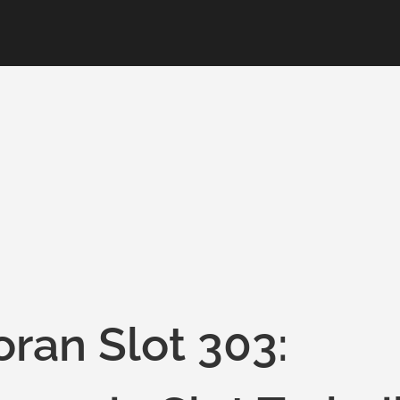
ran Slot 303: