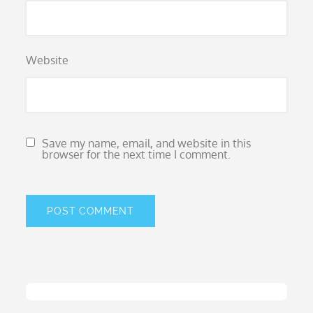
Website
Save my name, email, and website in this
browser for the next time I comment.