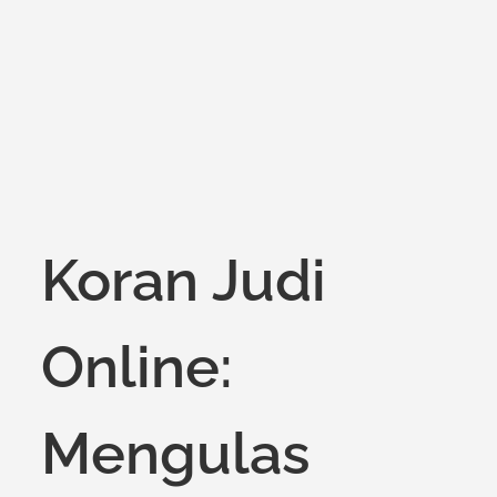
on
Koran Judi
Online:
Mengulas