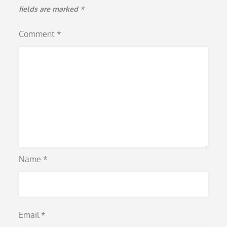
fields are marked
*
Comment
*
Name
*
Email
*