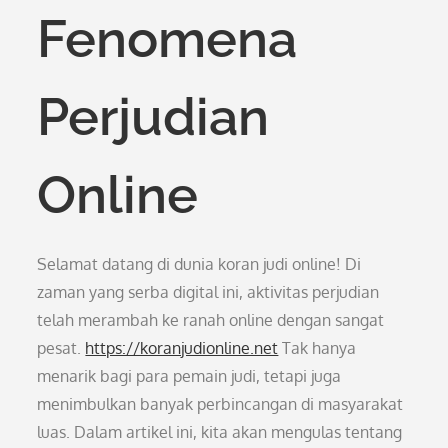
Fenomena
Perjudian
Online
Selamat datang di dunia koran judi online! Di
zaman yang serba digital ini, aktivitas perjudian
telah merambah ke ranah online dengan sangat
pesat.
https://koranjudionline.net
Tak hanya
menarik bagi para pemain judi, tetapi juga
menimbulkan banyak perbincangan di masyarakat
luas. Dalam artikel ini, kita akan mengulas tentang