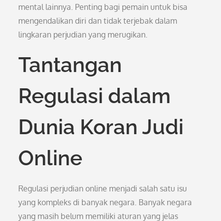
mental lainnya. Penting bagi pemain untuk bisa
mengendalikan diri dan tidak terjebak dalam
lingkaran perjudian yang merugikan.
Tantangan
Regulasi dalam
Dunia Koran Judi
Online
Regulasi perjudian online menjadi salah satu isu
yang kompleks di banyak negara. Banyak negara
yang masih belum memiliki aturan yang jelas