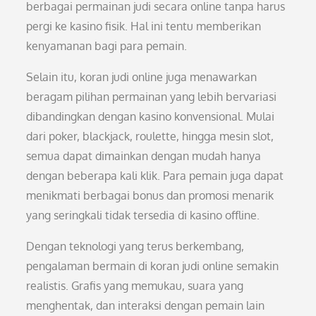
berbagai permainan judi secara online tanpa harus
pergi ke kasino fisik. Hal ini tentu memberikan
kenyamanan bagi para pemain.
Selain itu, koran judi online juga menawarkan
beragam pilihan permainan yang lebih bervariasi
dibandingkan dengan kasino konvensional. Mulai
dari poker, blackjack, roulette, hingga mesin slot,
semua dapat dimainkan dengan mudah hanya
dengan beberapa kali klik. Para pemain juga dapat
menikmati berbagai bonus dan promosi menarik
yang seringkali tidak tersedia di kasino offline.
Dengan teknologi yang terus berkembang,
pengalaman bermain di koran judi online semakin
realistis. Grafis yang memukau, suara yang
menghentak, dan interaksi dengan pemain lain