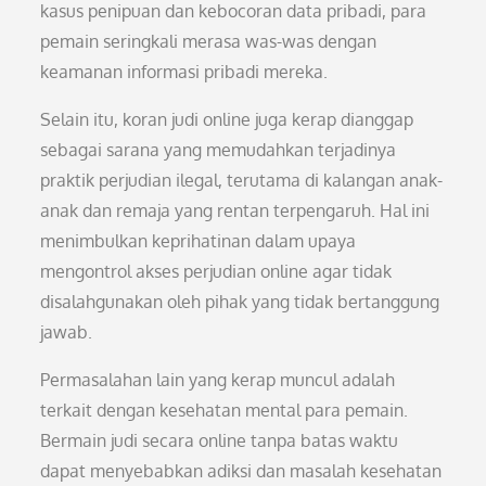
kasus penipuan dan kebocoran data pribadi, para
pemain seringkali merasa was-was dengan
keamanan informasi pribadi mereka.
Selain itu, koran judi online juga kerap dianggap
sebagai sarana yang memudahkan terjadinya
praktik perjudian ilegal, terutama di kalangan anak-
anak dan remaja yang rentan terpengaruh. Hal ini
menimbulkan keprihatinan dalam upaya
mengontrol akses perjudian online agar tidak
disalahgunakan oleh pihak yang tidak bertanggung
jawab.
Permasalahan lain yang kerap muncul adalah
terkait dengan kesehatan mental para pemain.
Bermain judi secara online tanpa batas waktu
dapat menyebabkan adiksi dan masalah kesehatan