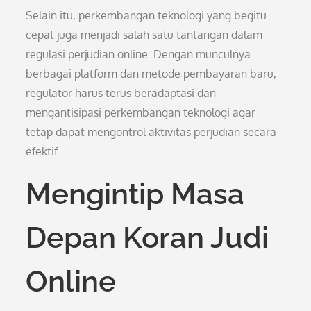
Selain itu, perkembangan teknologi yang begitu
cepat juga menjadi salah satu tantangan dalam
regulasi perjudian online. Dengan munculnya
berbagai platform dan metode pembayaran baru,
regulator harus terus beradaptasi dan
mengantisipasi perkembangan teknologi agar
tetap dapat mengontrol aktivitas perjudian secara
efektif.
Mengintip Masa
Depan Koran Judi
Online