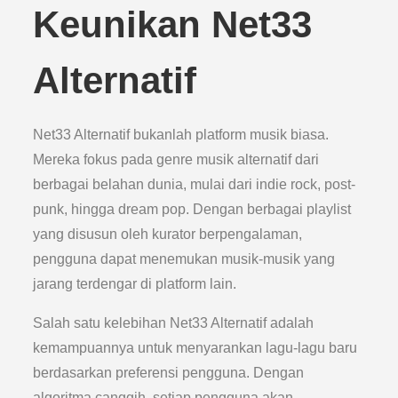
Keunikan Net33
Alternatif
Net33 Alternatif bukanlah platform musik biasa.
Mereka fokus pada genre musik alternatif dari
berbagai belahan dunia, mulai dari indie rock, post-
punk, hingga dream pop. Dengan berbagai playlist
yang disusun oleh kurator berpengalaman,
pengguna dapat menemukan musik-musik yang
jarang terdengar di platform lain.
Salah satu kelebihan Net33 Alternatif adalah
kemampuannya untuk menyarankan lagu-lagu baru
berdasarkan preferensi pengguna. Dengan
algoritma canggih, setiap pengguna akan