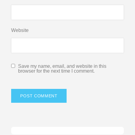
Website
Save my name, email, and website in this
browser for the next time I comment.