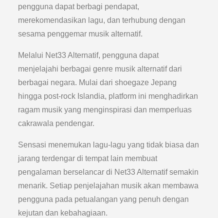
pengguna dapat berbagi pendapat,
merekomendasikan lagu, dan terhubung dengan
sesama penggemar musik alternatif.
Melalui Net33 Alternatif, pengguna dapat
menjelajahi berbagai genre musik alternatif dari
berbagai negara. Mulai dari shoegaze Jepang
hingga post-rock Islandia, platform ini menghadirkan
ragam musik yang menginspirasi dan memperluas
cakrawala pendengar.
Sensasi menemukan lagu-lagu yang tidak biasa dan
jarang terdengar di tempat lain membuat
pengalaman berselancar di Net33 Alternatif semakin
menarik. Setiap penjelajahan musik akan membawa
pengguna pada petualangan yang penuh dengan
kejutan dan kebahagiaan.