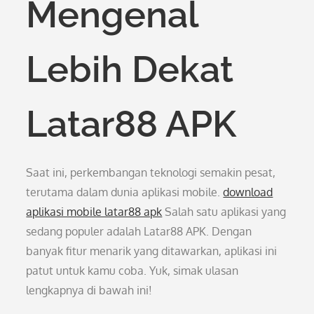
Mengenal
Lebih Dekat
Latar88 APK
Saat ini, perkembangan teknologi semakin pesat,
terutama dalam dunia aplikasi mobile.
download
aplikasi mobile latar88 apk
Salah satu aplikasi yang
sedang populer adalah Latar88 APK. Dengan
banyak fitur menarik yang ditawarkan, aplikasi ini
patut untuk kamu coba. Yuk, simak ulasan
lengkapnya di bawah ini!