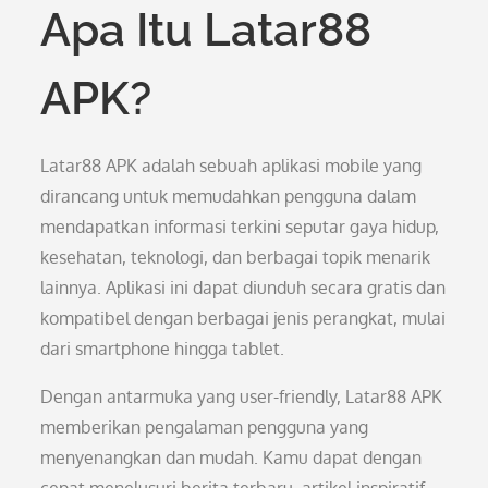
Apa Itu Latar88
APK?
Latar88 APK adalah sebuah aplikasi mobile yang
dirancang untuk memudahkan pengguna dalam
mendapatkan informasi terkini seputar gaya hidup,
kesehatan, teknologi, dan berbagai topik menarik
lainnya. Aplikasi ini dapat diunduh secara gratis dan
kompatibel dengan berbagai jenis perangkat, mulai
dari smartphone hingga tablet.
Dengan antarmuka yang user-friendly, Latar88 APK
memberikan pengalaman pengguna yang
menyenangkan dan mudah. Kamu dapat dengan