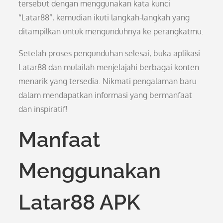
tersebut dengan menggunakan kata kunci
“Latar88”, kemudian ikuti langkah-langkah yang
ditampilkan untuk mengunduhnya ke perangkatmu.
Setelah proses pengunduhan selesai, buka aplikasi
Latar88 dan mulailah menjelajahi berbagai konten
menarik yang tersedia. Nikmati pengalaman baru
dalam mendapatkan informasi yang bermanfaat
dan inspiratif!
Manfaat
Menggunakan
Latar88 APK