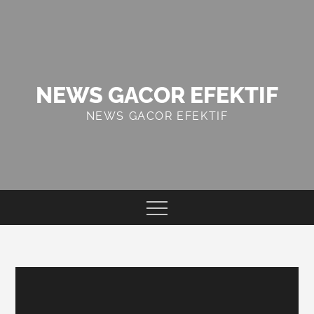
Skip
to
content
NEWS GACOR EFEKTIF
NEWS GACOR EFEKTIF