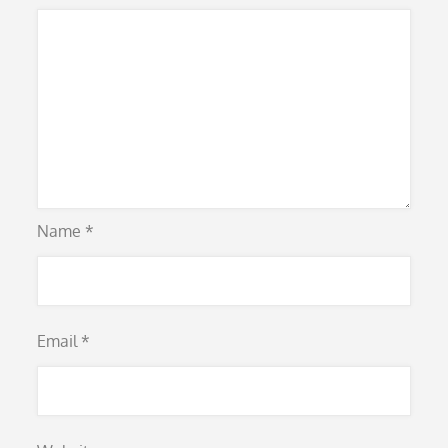
Name
*
Email
*