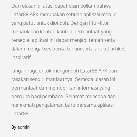
Dari ulasan di atas, dapat disimpulkan bahwa
Latar88 APK merupakan sebuah aplikasi mobile
yang patut untuk diunduh. Dengan fitur-fitur
menarik dan konten-konten bermanfaat yang
tersedia, aplikasi ini dapat menjadi teman setia
dalam mengakses berita terkini serta artikel-artikel
inspiratif.
Jangan ragu untuk mengunduh Latar88 APK dan
rasakan sendiri manfaatnya. Semoga ulasan ini
bermanfaat dan memberikan informasi yang
berguna bagi pembaca. Selamat mencoba dan
menikmati pengalaman baru bersama aplikasi
Latar88!
By
admin