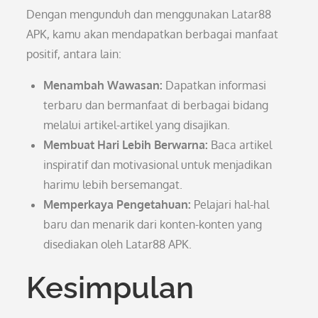
Dengan mengunduh dan menggunakan Latar88
APK, kamu akan mendapatkan berbagai manfaat
positif, antara lain:
Menambah Wawasan:
Dapatkan informasi
terbaru dan bermanfaat di berbagai bidang
melalui artikel-artikel yang disajikan.
Membuat Hari Lebih Berwarna:
Baca artikel
inspiratif dan motivasional untuk menjadikan
harimu lebih bersemangat.
Memperkaya Pengetahuan:
Pelajari hal-hal
baru dan menarik dari konten-konten yang
disediakan oleh Latar88 APK.
Kesimpulan