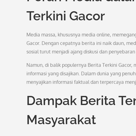
Terkini Gacor
Media massa, khususnya media online, memegang 
Gacor. Dengan cepatnya berita ini naik daun, med
sosial turut menjadi ajang diskusi dan penyebaran 
Namun, di balik populernya Berita Terkini Gacor, 
informasi yang disajikan. Dalam dunia yang penu
menyajikan informasi faktual dan terpercaya menj
Dampak Berita Ter
Masyarakat