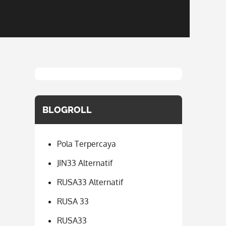
BLOGROLL
Pola Terpercaya
JIN33 Alternatif
RUSA33 Alternatif
RUSA 33
RUSA33