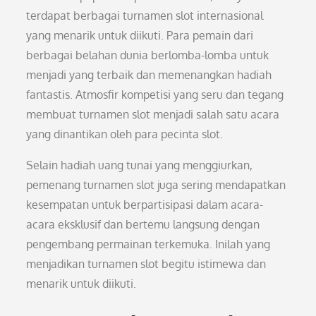
terdapat berbagai turnamen slot internasional
yang menarik untuk diikuti. Para pemain dari
berbagai belahan dunia berlomba-lomba untuk
menjadi yang terbaik dan memenangkan hadiah
fantastis. Atmosfir kompetisi yang seru dan tegang
membuat turnamen slot menjadi salah satu acara
yang dinantikan oleh para pecinta slot.
Selain hadiah uang tunai yang menggiurkan,
pemenang turnamen slot juga sering mendapatkan
kesempatan untuk berpartisipasi dalam acara-
acara eksklusif dan bertemu langsung dengan
pengembang permainan terkemuka. Inilah yang
menjadikan turnamen slot begitu istimewa dan
menarik untuk diikuti.