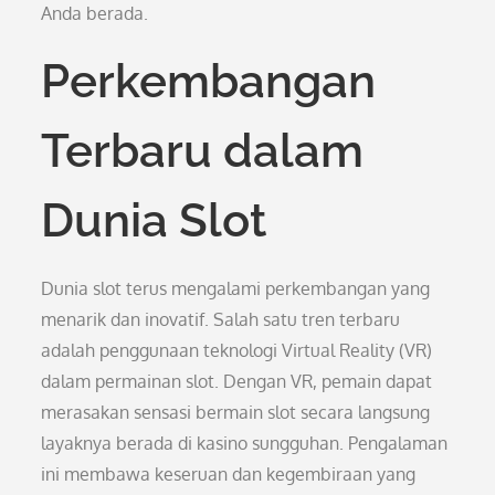
Anda berada.
Perkembangan
Terbaru dalam
Dunia Slot
Dunia slot terus mengalami perkembangan yang
menarik dan inovatif. Salah satu tren terbaru
adalah penggunaan teknologi Virtual Reality (VR)
dalam permainan slot. Dengan VR, pemain dapat
merasakan sensasi bermain slot secara langsung
layaknya berada di kasino sungguhan. Pengalaman
ini membawa keseruan dan kegembiraan yang