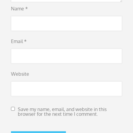
Name
*
Email
*
Website
Save my name, email, and website in this
browser for the next time I comment.