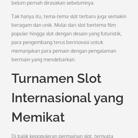
belum pernah dirasakan sebelumnya.
Tak hanya itu, tema-tema slot terbaru juga semakin
beragam dan unik. Mulai dari slot bertema film
populer hingga slot dengan desain yang futuristik,
para pengembang terus berinovasi untuk
memanjakan para pemain dengan pengalaman
bermain yang mendebarkan.
Turnamen Slot
Internasional yang
Memikat
Di balik kepopuleran permainan slot, ternyata