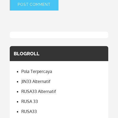
BLOGROLL
Pola Terpercaya
JIN33 Alternatif
RUSA33 Alternatif
RUSA 33
RUSA33