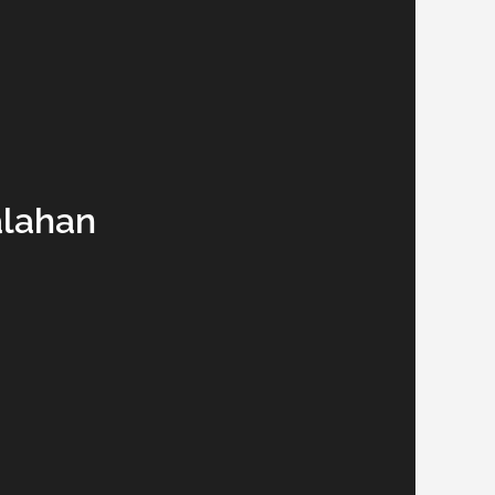
alahan