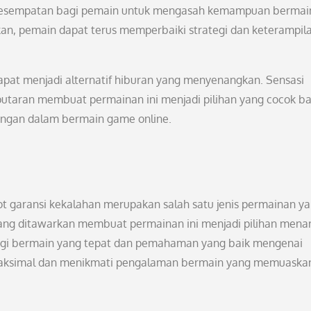
n kesempatan bagi pemain untuk mengasah kemampuan bermai
n, pemain dapat terus memperbaiki strategi dan keterampil
dapat menjadi alternatif hiburan yang menyenangkan. Sensasi
taran membuat permainan ini menjadi pilihan yang cocok ba
angan dalam bermain game online.
ot garansi kekalahan merupakan salah satu jenis permainan y
ng ditawarkan membuat permainan ini menjadi pilihan menar
egi bermain yang tepat dan pemahaman yang baik mengenai
aksimal dan menikmati pengalaman bermain yang memuaska