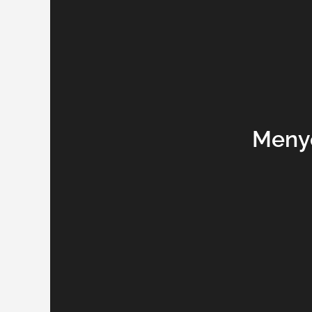
Menye