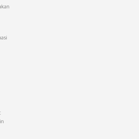
akan
masi
t
in