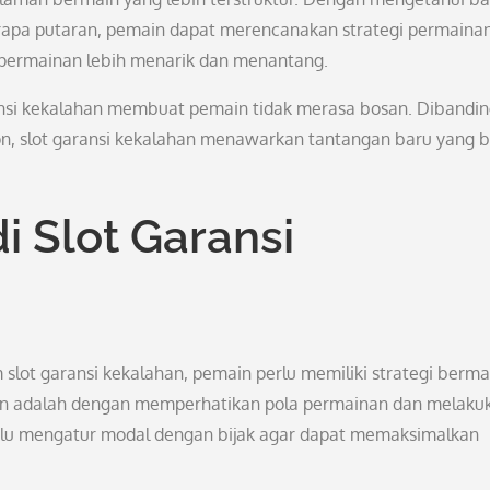
rapa putaran, pemain dapat merencanakan strategi permaina
 permainan lebih menarik dan menantang.
ransi kekalahan membuat pemain tidak merasa bosan. Dibandi
n, slot garansi kekalahan menawarkan tantangan baru yang b
i Slot Garansi
lot garansi kekalahan, pemain perlu memiliki strategi berma
apkan adalah dengan memperhatikan pola permainan dan melaku
perlu mengatur modal dengan bijak agar dapat memaksimalkan