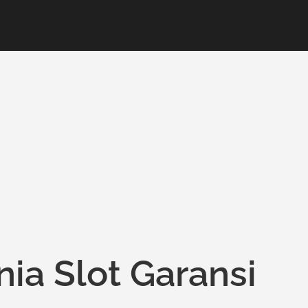
ia Slot Garansi