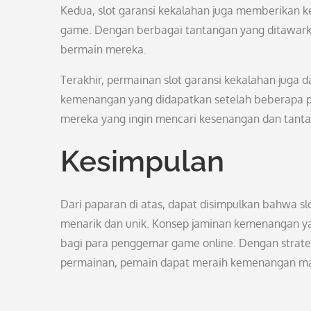
Kedua, slot garansi kekalahan juga memberika
game. Dengan berbagai tantangan yang ditawarka
bermain mereka.
Terakhir, permainan slot garansi kekalahan juga 
kemenangan yang didapatkan setelah beberapa pu
mereka yang ingin mencari kesenangan dan tant
Kesimpulan
Dari paparan di atas, dapat disimpulkan bahwa sl
menarik dan unik. Konsep jaminan kemenangan ya
bagi para penggemar game online. Dengan strat
permainan, pemain dapat meraih kemenangan m