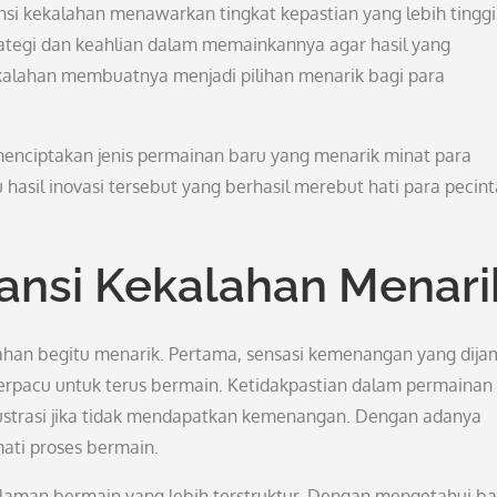
nsi kekalahan menawarkan tingkat kepastian yang lebih tinggi
ategi dan keahlian dalam memainkannya agar hasil yang
kekalahan membuatnya menjadi pilihan menarik bagi para
enciptakan jenis permainan baru yang menarik minat para
 hasil inovasi tersebut yang berhasil merebut hati para pecint
ansi Kekalahan Menari
ahan begitu menarik. Pertama, sensasi kemenangan yang dija
rpacu untuk terus bermain. Ketidakpastian dalam permainan 
rustrasi jika tidak mendapatkan kemenangan. Dengan adanya
ati proses bermain.
alaman bermain yang lebih terstruktur. Dengan mengetahui b