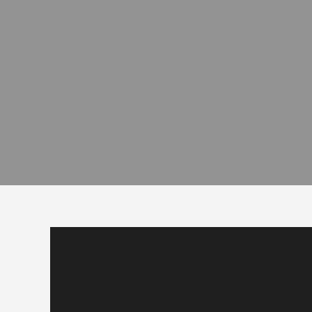
Skip
to
content