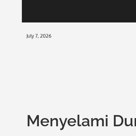
Posted
July 7, 2026
on
Menyelami Dun