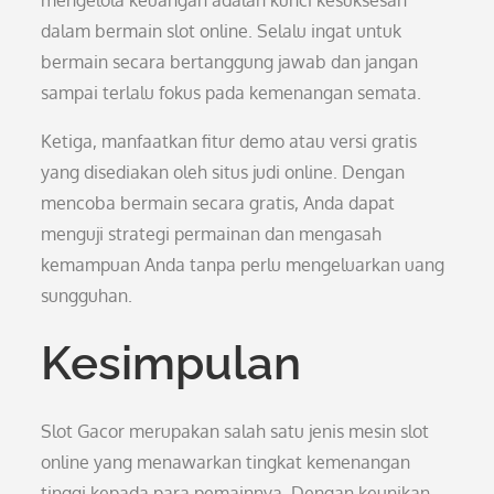
mengelola keuangan adalah kunci kesuksesan
dalam bermain slot online. Selalu ingat untuk
bermain secara bertanggung jawab dan jangan
sampai terlalu fokus pada kemenangan semata.
Ketiga, manfaatkan fitur demo atau versi gratis
yang disediakan oleh situs judi online. Dengan
mencoba bermain secara gratis, Anda dapat
menguji strategi permainan dan mengasah
kemampuan Anda tanpa perlu mengeluarkan uang
sungguhan.
Kesimpulan
Slot Gacor merupakan salah satu jenis mesin slot
online yang menawarkan tingkat kemenangan
tinggi kepada para pemainnya. Dengan keunikan