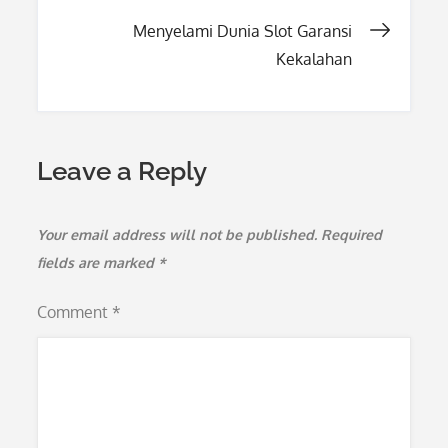
navigation
Menyelami Dunia Slot Garansi
Kekalahan
Leave a Reply
Your email address will not be published.
Required
fields are marked
*
Comment
*