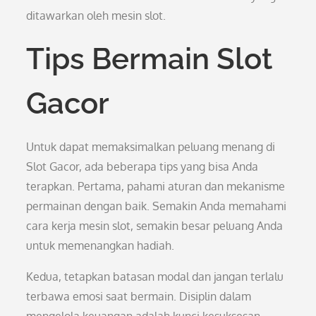
ditawarkan oleh mesin slot.
Tips Bermain Slot
Gacor
Untuk dapat memaksimalkan peluang menang di
Slot Gacor, ada beberapa tips yang bisa Anda
terapkan. Pertama, pahami aturan dan mekanisme
permainan dengan baik. Semakin Anda memahami
cara kerja mesin slot, semakin besar peluang Anda
untuk memenangkan hadiah.
Kedua, tetapkan batasan modal dan jangan terlalu
terbawa emosi saat bermain. Disiplin dalam