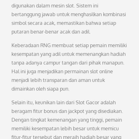
digunakan dalam mesin slot. Sistem ini
bertanggung jawab untuk menghasilkan kombinasi
simbol secara acak, memastikan bahwa setiap
putaran benar-benar acak dan adil.
Keberadaan RNG membuat setiap pemain memiliki
kesempatan yang adil untuk memenangkan hadiah
tanpa adanya campur tangan dari pihak manapun.
Hal ini juga menjadikan permainan slot online
menjadi lebih transparan dan aman untuk
dimainkan oleh siapa pun.
Selain itu, keunikan lain dari Slot Gacor adalah
beragam fitur bonus dan jackpot yang disediakan.
Dengan tingkat kemenangan yang tinggi, pemain
memiliki kesempatan lebih besar untuk memicu
fitur-fitur tersebut dan meraih hadiah besar yang