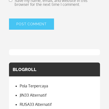
Save my name, email, and website in this
browser for the next time I comment.
BLOGROLL
Pola Terpercaya
JIN33 Alternatif
RUSA33 Alternatif