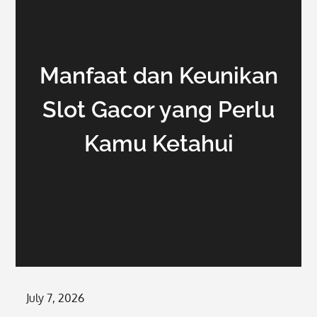
Manfaat dan Keunikan
Slot Gacor yang Perlu
Kamu Ketahui
Posted
July 7, 2026