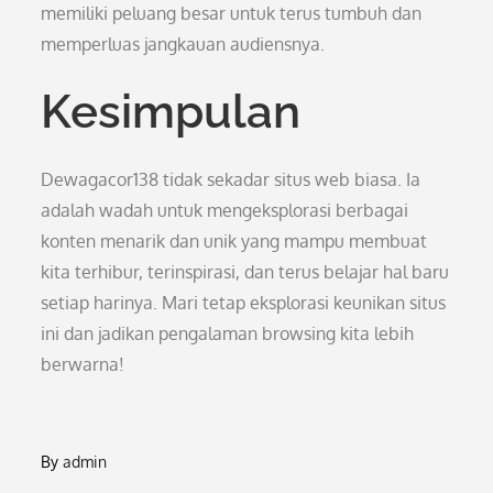
memiliki peluang besar untuk terus tumbuh dan
memperluas jangkauan audiensnya.
Kesimpulan
Dewagacor138 tidak sekadar situs web biasa. Ia
adalah wadah untuk mengeksplorasi berbagai
konten menarik dan unik yang mampu membuat
kita terhibur, terinspirasi, dan terus belajar hal baru
setiap harinya. Mari tetap eksplorasi keunikan situs
ini dan jadikan pengalaman browsing kita lebih
berwarna!
By
admin