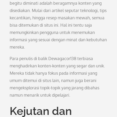
begitu diminati adalah beragamnya konten yang
disediakan. Mulai dari artikel seputar teknologi, tips
kecantikan, hingga resep masakan mewah, semua
bisa ditemukan di situs ini. Hal ini tentu saja
memungkinkan pengguna untuk menemukan
informasi yang sesuai dengan minat dan kebutuhan
mereka.
Para penulis di balik Dewagacor138 terbiasa
menghadirkan konten-konten yang segar dan unik.
Mereka tidak hanya fokus pada informasi yang
umum ditemui di situs lain, namun juga berani
mengeksplorasi topik-topik yang jarang dibahas
namun menarik untuk dipelajari.
Kejutan dan