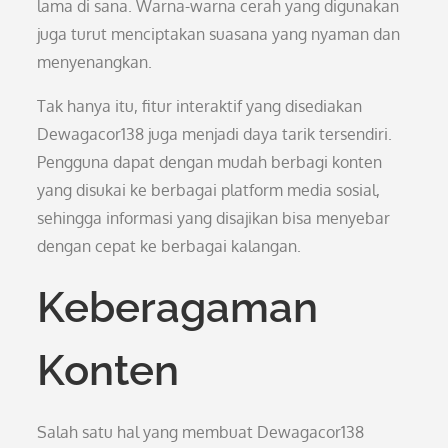
lama di sana. Warna-warna cerah yang digunakan
juga turut menciptakan suasana yang nyaman dan
menyenangkan.
Tak hanya itu, fitur interaktif yang disediakan
Dewagacor138 juga menjadi daya tarik tersendiri.
Pengguna dapat dengan mudah berbagi konten
yang disukai ke berbagai platform media sosial,
sehingga informasi yang disajikan bisa menyebar
dengan cepat ke berbagai kalangan.
Keberagaman
Konten
Salah satu hal yang membuat Dewagacor138