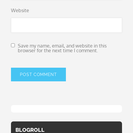
Website
Save my name, email, and website in this
browser for the next time I comment.
BLOGROLL