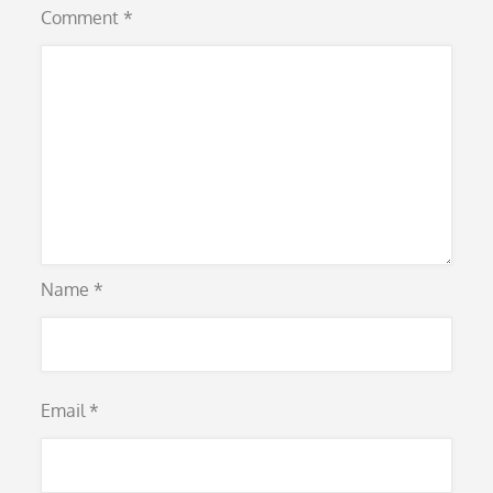
Comment
*
Name
*
Email
*