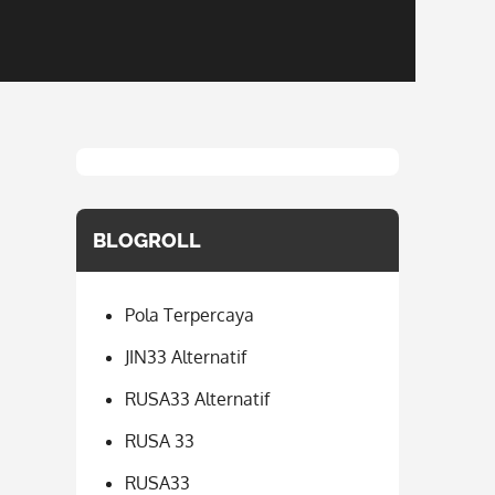
BLOGROLL
Pola Terpercaya
JIN33 Alternatif
RUSA33 Alternatif
RUSA 33
RUSA33