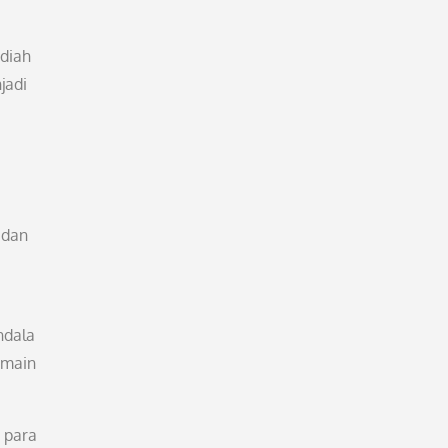
diah
jadi
 dan
ndala
rmain
 para