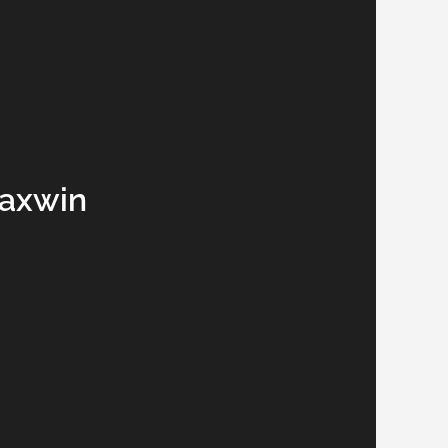
Maxwin