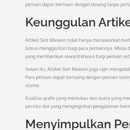
pemain dapat bermain dengan tenang tanpa perlu
Keunggulan Artike
Artikel Slot Maxwin tidak hanya menawarkan berb
bonus menggiurkan bagi para pemainnya. Mulai da
yang memberikan reward khusus bagi pemain set
Selain itu, Artikel Slot Maxwin juga rajin menga
Para pemain dapat bersaing dengan pemain lainn
utama.
Kualitas grafis yang memukau dan suara yang me
pecinta slot yang menginginkan pengalaman be
Menyimpulkan Pe