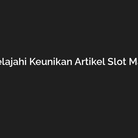
lajahi Keunikan Artikel Slot 