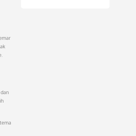
gemar
dak
e.
 dan
ih
 tema