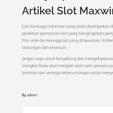
Artikel Slot Maxwi
Dari berbagai informasi yang telah disampaikan di
penikmat permainan slot yang menginginkan pen
fitur unik dan keunggulan yang ditawarkan, Artik
tantangan dan keseruan.
Jangan ragu untuk bergabung dan mengeksplorasi d
mungkin Anda akan menjadi salah satu pemain y
bermain dan semoga keberuntungan selalu menye
By
admin