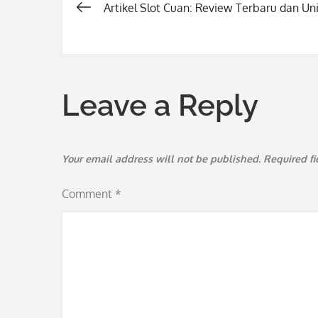
Artikel Slot Cuan: Review Terbaru dan Uni
Post
navigation
Leave a Reply
Your email address will not be published.
Required f
Comment
*