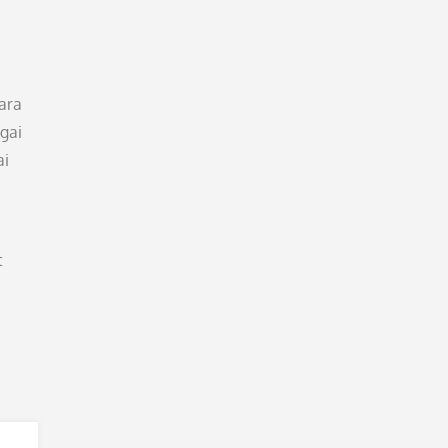
ara
gai
ai
t