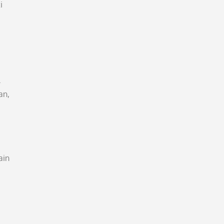
i
.
an,
ain