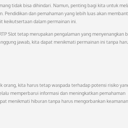
mang tidak bisa dihindari. Namun, penting bagi kita untuk mel
n. Pendidikan dan pemahaman yang lebih luas akan memban
t keikutsertaan dalam permainan ini.
 RTP Slot tetap merupakan pengalaman yang menyenangkan b
anggung jawab, kita dapat menikmati permainan ini tanpa har
k orang, kita harus tetap waspada terhadap potensi risiko yan
 selalu memperbarui informasi dan meningkatkan pemahaman
 dapat menikmati hiburan tanpa harus mengorbankan keamana