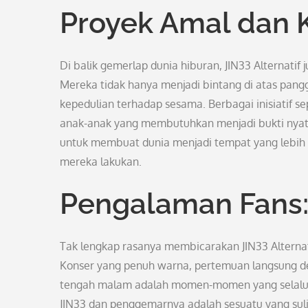
Proyek Amal dan K
Di balik gemerlap dunia hiburan, JIN33 Alternatif 
Mereka tidak hanya menjadi bintang di atas pang
kepedulian terhadap sesama. Berbagai inisiatif 
anak-anak yang membutuhkan menjadi bukti nyata
untuk membuat dunia menjadi tempat yang lebih b
mereka lakukan.
Pengalaman Fans:
Tak lengkap rasanya membicarakan JIN33 Alterna
Konser yang penuh warna, pertemuan langsung den
tengah malam adalah momen-momen yang selalu d
JIN33 dan penggemarnya adalah sesuatu yang suli