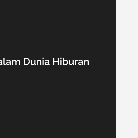
dalam Dunia Hiburan