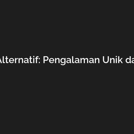
Alternatif: Pengalaman Unik 