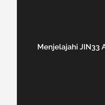
Menjelajahi JIN33 