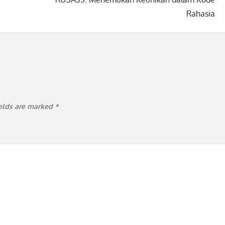
Rahasia
ields are marked
*