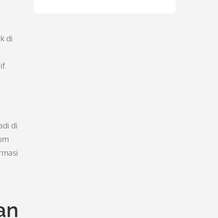
k di
f.
di di
lum
ormasi
an