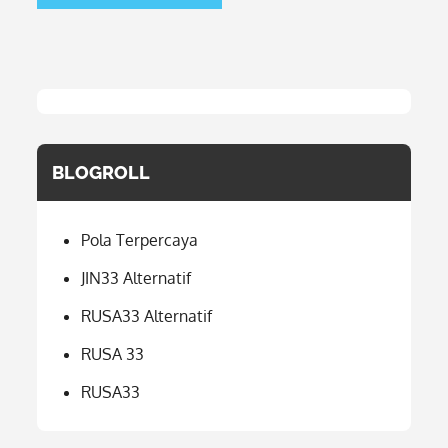
BLOGROLL
Pola Terpercaya
JIN33 Alternatif
RUSA33 Alternatif
RUSA 33
RUSA33