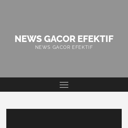
Skip
to
content
NEWS GACOR EFEKTIF
NEWS GACOR EFEKTIF