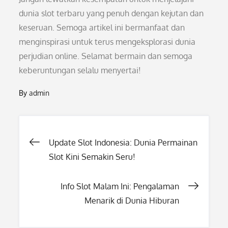
dunia slot terbaru yang penuh dengan kejutan dan
keseruan. Semoga artikel ini bermanfaat dan
menginspirasi untuk terus mengeksplorasi dunia
perjudian online. Selamat bermain dan semoga
keberuntungan selalu menyertai!
By
admin
Post
Update Slot Indonesia: Dunia Permainan
Slot Kini Semakin Seru!
navigation
Info Slot Malam Ini: Pengalaman
Menarik di Dunia Hiburan