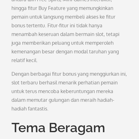
hingga fitur Buy Feature yang memungkinkan
pemain untuk langsung membeli akses ke fitur
bonus tertentu. Fitur-fitur ini tidak hanya
menambah keseruan dalam bermain slot, tetapi
juga memberikan peluang untuk memperoleh
kemenangan besar dengan modal taruhan yang
relatif kecil.
Dengan berbagai fitur bonus yang menggiurkan ini,
slot terbaru berhasil menarik perhatian pemain
untuk terus mencoba keberuntungan mereka
dalam memutar gulungan dan meraih hadiah-
hadiah fantastis.
Tema Beragam