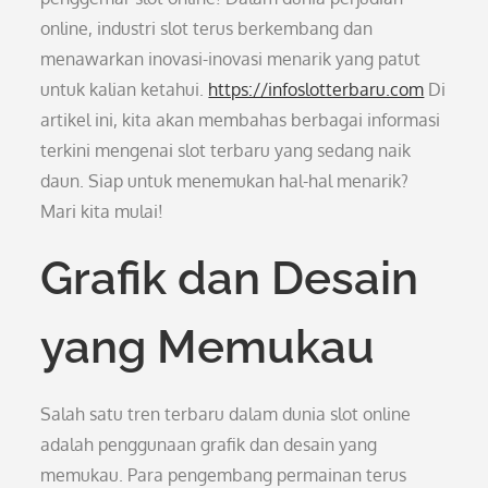
online, industri slot terus berkembang dan
menawarkan inovasi-inovasi menarik yang patut
untuk kalian ketahui.
https://infoslotterbaru.com
Di
artikel ini, kita akan membahas berbagai informasi
terkini mengenai slot terbaru yang sedang naik
daun. Siap untuk menemukan hal-hal menarik?
Mari kita mulai!
Grafik dan Desain
yang Memukau
Salah satu tren terbaru dalam dunia slot online
adalah penggunaan grafik dan desain yang
memukau. Para pengembang permainan terus