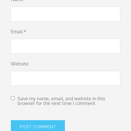
Email
*
Website
Save my name, email, and website in this
browser for the next time I comment.