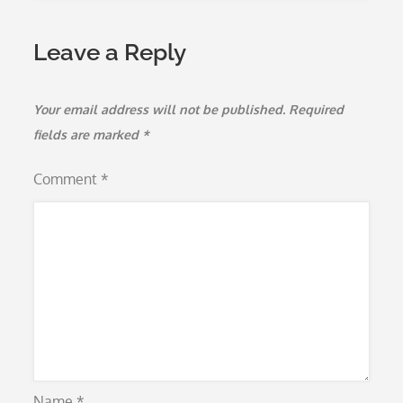
Leave a Reply
Your email address will not be published.
Required
fields are marked
*
Comment
*
Name
*