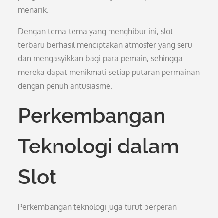
menarik.
Dengan tema-tema yang menghibur ini, slot
terbaru berhasil menciptakan atmosfer yang seru
dan mengasyikkan bagi para pemain, sehingga
mereka dapat menikmati setiap putaran permainan
dengan penuh antusiasme.
Perkembangan
Teknologi dalam
Slot
Perkembangan teknologi juga turut berperan