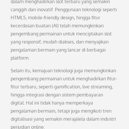
dalam menghadirkan slot terbaru yang semakin
canggih dan inovatif. Penggunaan teknologi seperti
HTML5, mobile-friendly design, hingga fitur
kecerdasan buatan (AI) telah memungkinkan
pengembang permainan untuk menciptakan slot
yang responsif, mudah diakses, dan menyajikan
pengalaman bermain yang lancar di berbagai
platform.
Selain itu, kemajuan teknologi juga memungkinkan
pengembang permainan untuk menghadirkan fitur-
fitur terbaru, seperti gamification, live streaming,
hingga integrasi dengan sistem pembayaran
digital. Hal ini tidak hanya memperkaya
pengalaman bermain, tetapi juga mengikuti tren
digitalisasi yang semakin merajalela dalam industri
perjudian online.