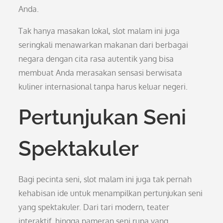
Anda.
Tak hanya masakan lokal, slot malam ini juga
seringkali menawarkan makanan dari berbagai
negara dengan cita rasa autentik yang bisa
membuat Anda merasakan sensasi berwisata
kuliner internasional tanpa harus keluar negeri.
Pertunjukan Seni
Spektakuler
Bagi pecinta seni, slot malam ini juga tak pernah
kehabisan ide untuk menampilkan pertunjukan seni
yang spektakuler. Dari tari modern, teater
interaktif, hingga pameran seni rupa yang