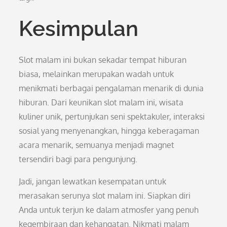
Kesimpulan
Slot malam ini bukan sekadar tempat hiburan
biasa, melainkan merupakan wadah untuk
menikmati berbagai pengalaman menarik di dunia
hiburan. Dari keunikan slot malam ini, wisata
kuliner unik, pertunjukan seni spektakuler, interaksi
sosial yang menyenangkan, hingga keberagaman
acara menarik, semuanya menjadi magnet
tersendiri bagi para pengunjung.
Jadi, jangan lewatkan kesempatan untuk
merasakan serunya slot malam ini. Siapkan diri
Anda untuk terjun ke dalam atmosfer yang penuh
kegembiraan dan kehangatan. Nikmati malam