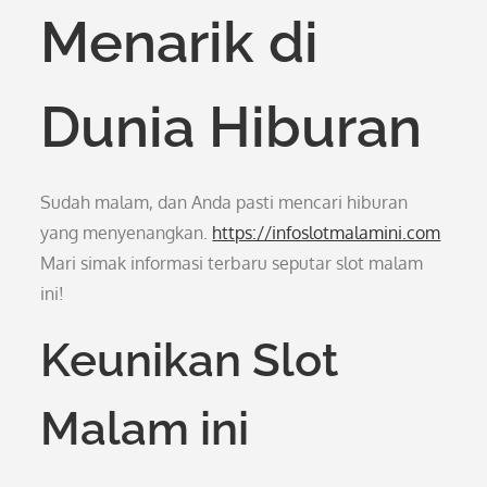
Menarik di
Dunia Hiburan
Sudah malam, dan Anda pasti mencari hiburan
yang menyenangkan.
https://infoslotmalamini.com
Mari simak informasi terbaru seputar slot malam
ini!
Keunikan Slot
Malam ini