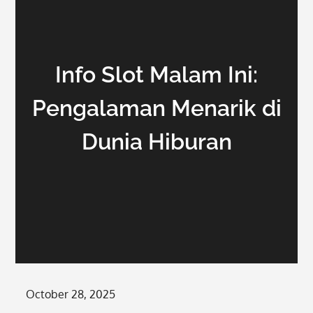
Info Slot Malam Ini:
Pengalaman Menarik di
Dunia Hiburan
Posted
October 28, 2025