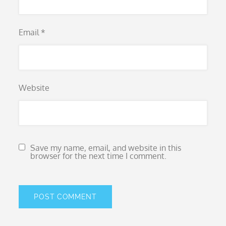
Email
*
Website
Save my name, email, and website in this
browser for the next time I comment.