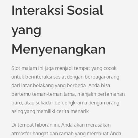
Interaksi Sosial
yang
Menyenangkan
Slot malam ini juga menjadi tempat yang cocok
untuk berinteraksi sosial dengan berbagai orang
dari latar belakang yang berbeda. Anda bisa
bertemu teman-teman lama, menjalin pertemanan
baru, atau sekadar bercengkrama dengan orang
asing yang memiliki cerita menarik.
Di tempat hiburan ini, Anda akan merasakan
atmosfer hangat dan ramah yang membuat Anda