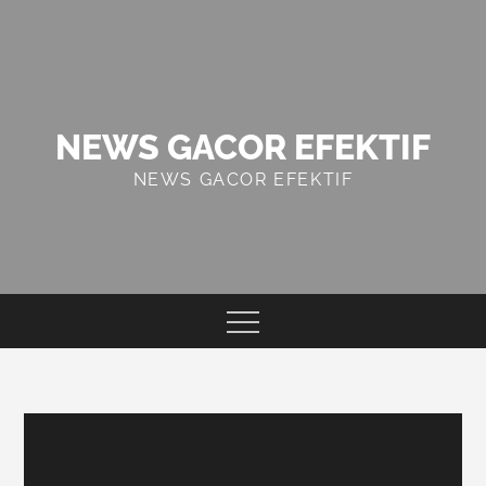
Skip
to
content
NEWS GACOR EFEKTIF
NEWS GACOR EFEKTIF