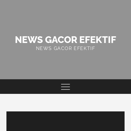
Skip
to
content
NEWS GACOR EFEKTIF
NEWS GACOR EFEKTIF