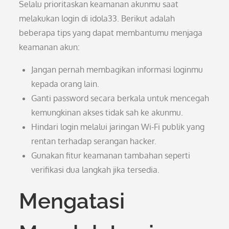
Selalu prioritaskan keamanan akunmu saat
melakukan login di idola33. Berikut adalah
beberapa tips yang dapat membantumu menjaga
keamanan akun:
Jangan pernah membagikan informasi loginmu
kepada orang lain.
Ganti password secara berkala untuk mencegah
kemungkinan akses tidak sah ke akunmu.
Hindari login melalui jaringan Wi-Fi publik yang
rentan terhadap serangan hacker.
Gunakan fitur keamanan tambahan seperti
verifikasi dua langkah jika tersedia.
Mengatasi