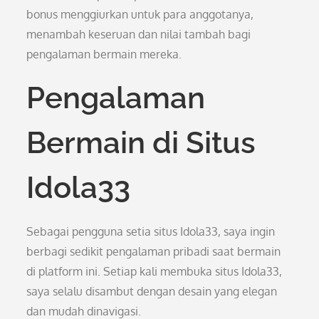
bonus menggiurkan untuk para anggotanya,
menambah keseruan dan nilai tambah bagi
pengalaman bermain mereka.
Pengalaman
Bermain di Situs
Idola33
Sebagai pengguna setia situs Idola33, saya ingin
berbagi sedikit pengalaman pribadi saat bermain
di platform ini. Setiap kali membuka situs Idola33,
saya selalu disambut dengan desain yang elegan
dan mudah dinavigasi.