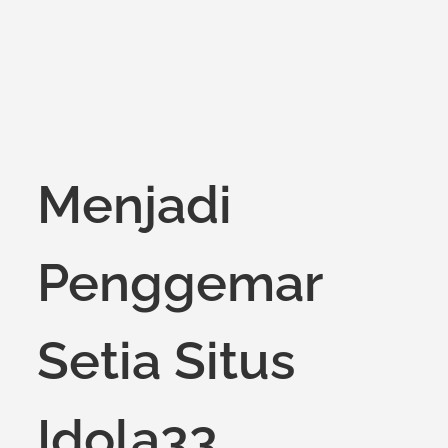
Menjadi
Penggemar
Setia Situs
Idola33