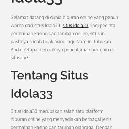
Selamat datang di dunia hiburan online yang penuh
warna dari situs Idola33.
situs idola33
Bagi pecinta
permainan kasino dan taruhan online, situs ini
pastinya sudah tidak asing lagi. Namun, tahukah
Anda betapa menariknya pengalaman bermain di
situs ini?
Tentang Situs
Idola33
Situs Idola33 merupakan salah satu platform
hiburan online yang menyediakan berbagai jenis
permainan kasino dan taruhan olahraga. Dengan