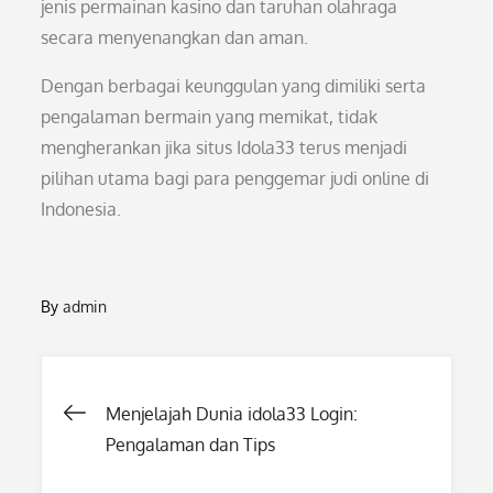
jenis permainan kasino dan taruhan olahraga
secara menyenangkan dan aman.
Dengan berbagai keunggulan yang dimiliki serta
pengalaman bermain yang memikat, tidak
mengherankan jika situs Idola33 terus menjadi
pilihan utama bagi para penggemar judi online di
Indonesia.
By
admin
Post
Menjelajah Dunia idola33 Login:
Pengalaman dan Tips
navigation