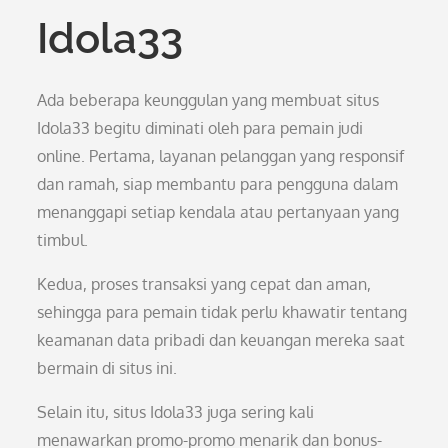
Idola33
Ada beberapa keunggulan yang membuat situs
Idola33 begitu diminati oleh para pemain judi
online. Pertama, layanan pelanggan yang responsif
dan ramah, siap membantu para pengguna dalam
menanggapi setiap kendala atau pertanyaan yang
timbul.
Kedua, proses transaksi yang cepat dan aman,
sehingga para pemain tidak perlu khawatir tentang
keamanan data pribadi dan keuangan mereka saat
bermain di situs ini.
Selain itu, situs Idola33 juga sering kali
menawarkan promo-promo menarik dan bonus-