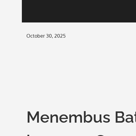
Posted
October 30, 2025
on
Menembus Bat