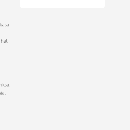
gkasa
 hal
iksa.
ia.