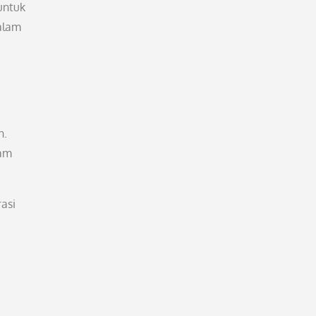
untuk
dalam
n.
lam
asi