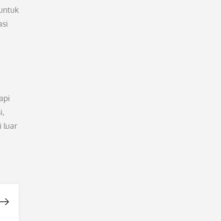
untuk
asi
api
i,
 luar