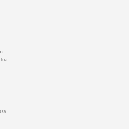
an
 luar
asa