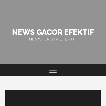
Skip
to
content
NEWS GACOR EFEKTIF
NEWS GACOR EFEKTIF