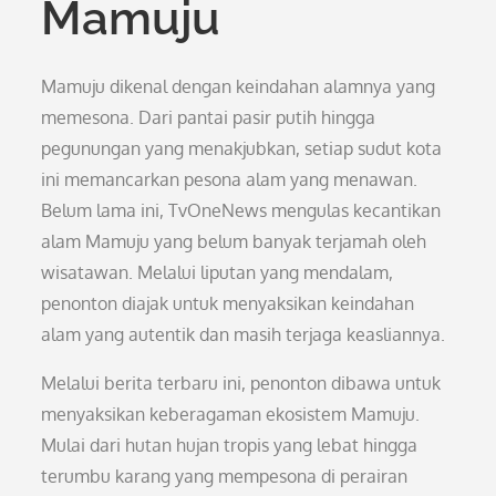
Mamuju
Mamuju dikenal dengan keindahan alamnya yang
memesona. Dari pantai pasir putih hingga
pegunungan yang menakjubkan, setiap sudut kota
ini memancarkan pesona alam yang menawan.
Belum lama ini, TvOneNews mengulas kecantikan
alam Mamuju yang belum banyak terjamah oleh
wisatawan. Melalui liputan yang mendalam,
penonton diajak untuk menyaksikan keindahan
alam yang autentik dan masih terjaga keasliannya.
Melalui berita terbaru ini, penonton dibawa untuk
menyaksikan keberagaman ekosistem Mamuju.
Mulai dari hutan hujan tropis yang lebat hingga
terumbu karang yang mempesona di perairan