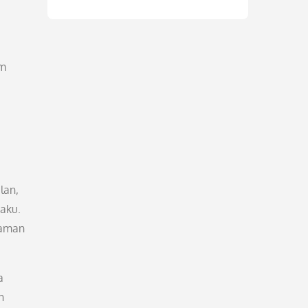
am
lan,
aku.
zaman
a
n