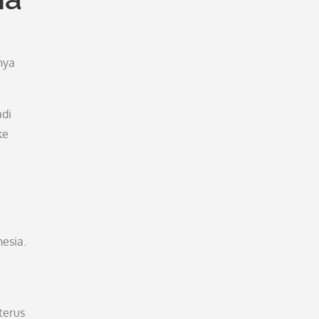
nya
adi
ke
esia.
terus