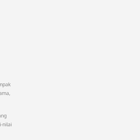
ampak
gama,
ang
nilai