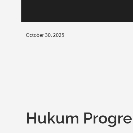
Posted
October 30, 2025
on
Hukum Progres