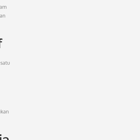
lam
ian
f
 satu
ikan
ia