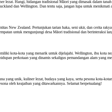
r lezat. Hangi, hidangan tradisional Māori yang dimasak dalam tanah
Auckland dan Wellington. Dan tentu saja, jangan lupa untuk menikmati a
titas New Zealand. Pertunjukan tarian haka, seni ukir, dan cerita rak
esempatan untuk mengunjungi desa Māori tradisional dan berinteraksi 
iki kota-kota yang menarik untuk dijelajahi. Wellington, ibu kota ne
hidupan perkotaan yang dinamis sekaligus pemandangan alam yang m
a yang unik, kuliner lezat, budaya yang kaya, serta pesona kota-kota
esona oleh keajaiban yang ditawarkannya. Selamat berpetualang!