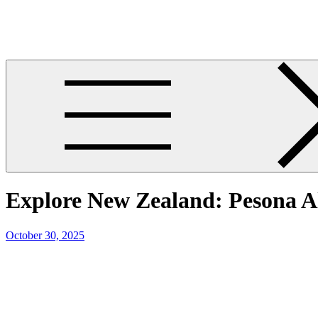
Skip
News Gacor Efektif
to
News Gacor Efektif
content
Explore New Zealand: Pesona A
Posted
October 30, 2025
on