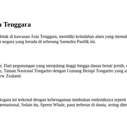
a Tenggara
erletak di kawasan Asia Tenggara, memiliki keindahan alam yang memu
h negara yang berada di seberang Samudra Pasifik ini.
ari pegunungan yang menjulang tinggi hingga danau berair jernih, ne
n itu, Taman Nasional Tongariro dengan Gunung Berapi Tongariro yang
ew Zealand.
Negara ini terkenal dengan keberagaman tumbuhan endemiknya seperti 
ernasional. Selain itu, Sperm Whale, paus terbesar di dunia, sering dit