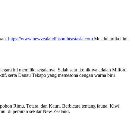
kau.
https://www.newzealandinsoutheastasia.com
Melalui artikel ini,
gara ini memiliki segalanya. Salah satu ikoniknya adalah Milford
 aktif, serta Danau Tekapo yang memesona dengan warna biru
pohon Rimu, Totara, dan Kauri. Berbicara tentang fauna, Kiwi,
emui di perairan sekitar New Zealand.