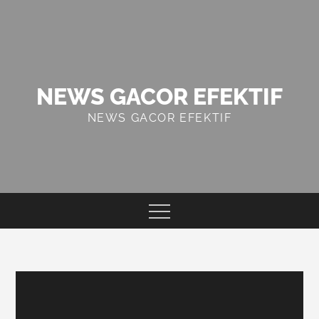
Skip
to
content
NEWS GACOR EFEKTIF
NEWS GACOR EFEKTIF