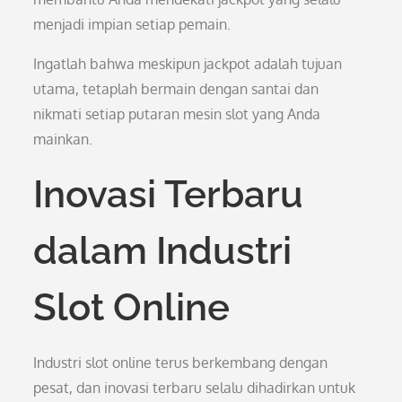
menjadi impian setiap pemain.
Ingatlah bahwa meskipun jackpot adalah tujuan
utama, tetaplah bermain dengan santai dan
nikmati setiap putaran mesin slot yang Anda
mainkan.
Inovasi Terbaru
dalam Industri
Slot Online
Industri slot online terus berkembang dengan
pesat, dan inovasi terbaru selalu dihadirkan untuk