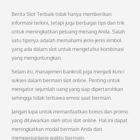
Berita Slot Terbaik tidak hanya memberikan
informasi terkini, tetapi juga berbagai tips dan trik
untuk meningkatkan peluang menang Anda. Salah
satu tipsnya adalah memahami jenis-jenis simbol
yang ada dalam slot untuk mengetahui kombinasi
yang menguntungkan.
Selain itu, manajemen bankroll juga menjadi kunci
sukses dalam bermain slot online. Penting untuk
mengatur sejumlah uang yang siap dipertaruhkan
sehingga tidak terbawa emosi saat bermain.
Jangan lupa untuk memanfaatkan bonus dan promo
yang ditawarkan oleh situs slot online. Hal ini dapat
meningkatkan modal bermain Anda dan
memperpanjang waktu bermain.