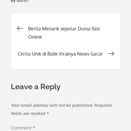
By
admin
Post
Berita Menarik seputar Dunia Slot
Online
navigation
Cerita Unik di Balik Viralnya News Gacor
Leave a Reply
Your email address will not be published.
Required
fields are marked
*
Comment
*