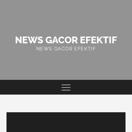
Skip
to
content
NEWS GACOR EFEKTIF
NEWS GACOR EFEKTIF