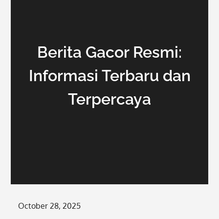
Berita Gacor Resmi:
Informasi Terbaru dan
Terpercaya
Posted
October 28, 2025