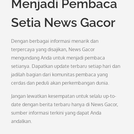
Menjadi Pembaca
Setia News Gacor
Dengan berbagai informasi menarik dan
terpercaya yang disajikan, News Gacor
mengundang Anda untuk menjadi pembaca
setianya. Dapatkan update terbaru setiap hari dan
jadilah bagian dari komunitas pembaca yang
cerdas dan peduli akan perkembangan dunia.
Jangan lewatkan kesempatan untuk selalu up-to-
date dengan berita terbaru hanya di News Gacor,
sumber informasi terkini yang dapat Anda
andalkan.