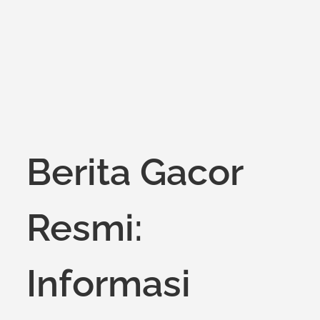
on
Berita Gacor
Resmi:
Informasi