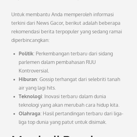
Untuk membantu Anda memperoleh informasi
terkini dari News Gacor, berikut adalah beberapa
rekomendasi berita terpopuler yang sedang ramai
diperbincangkan:
Politik
: Perkembangan terbaru dari sidang
parlemen dalam pembahasan RUU
Kontroversial.
Hiburan
: Gossip terhangat dari selebriti tanah
air yang lagi hits.
Teknologi
: Inovasi terbaru dalam dunia
teknologi yang akan merubah cara hidup kita.
Olahraga
: Hasil pertandingan terbaru dari liga-
liga top dunia yang patut untuk disimak.