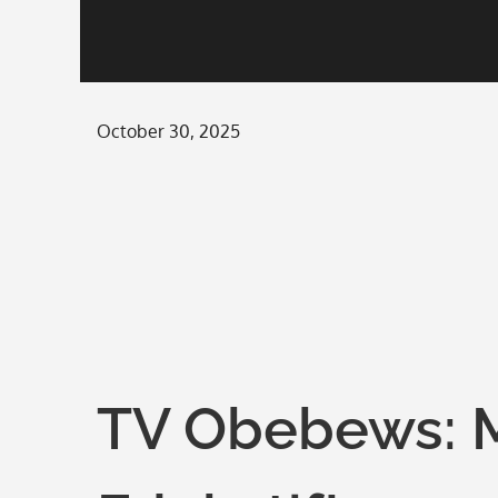
Posted
October 30, 2025
on
TV Obebews: 