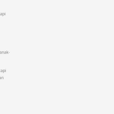
api
anak-
tapi
an