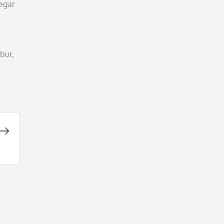
egar
bur,