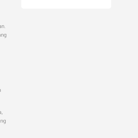
an.
ang
n
a,
ang