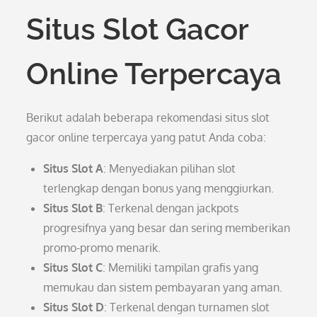
Situs Slot Gacor
Online Terpercaya
Berikut adalah beberapa rekomendasi situs slot
gacor online terpercaya yang patut Anda coba:
Situs Slot A
: Menyediakan pilihan slot
terlengkap dengan bonus yang menggiurkan.
Situs Slot B
: Terkenal dengan jackpots
progresifnya yang besar dan sering memberikan
promo-promo menarik.
Situs Slot C
: Memiliki tampilan grafis yang
memukau dan sistem pembayaran yang aman.
Situs Slot D
: Terkenal dengan turnamen slot