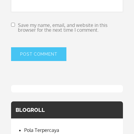
Save my name, email, and website in this
browser for the next time I comment.
BLOGROLL
Pola Terpercaya