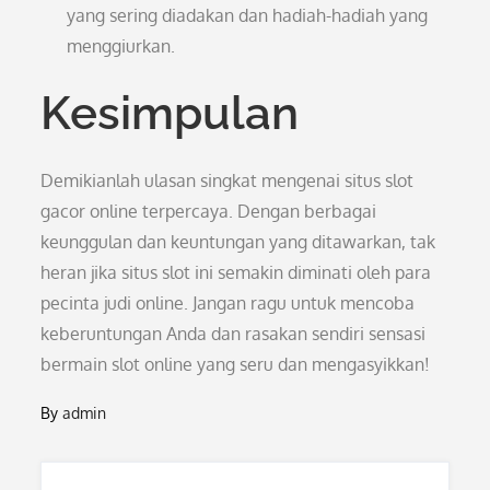
yang sering diadakan dan hadiah-hadiah yang
menggiurkan.
Kesimpulan
Demikianlah ulasan singkat mengenai situs slot
gacor online terpercaya. Dengan berbagai
keunggulan dan keuntungan yang ditawarkan, tak
heran jika situs slot ini semakin diminati oleh para
pecinta judi online. Jangan ragu untuk mencoba
keberuntungan Anda dan rasakan sendiri sensasi
bermain slot online yang seru dan mengasyikkan!
By
admin