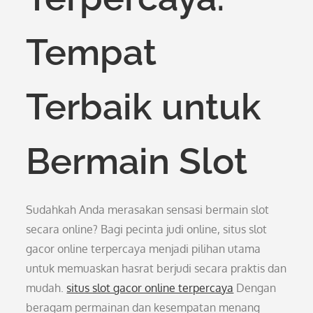
Tempat
Terbaik untuk
Bermain Slot
Sudahkah Anda merasakan sensasi bermain slot
secara online? Bagi pecinta judi online, situs slot
gacor online terpercaya menjadi pilihan utama
untuk memuaskan hasrat berjudi secara praktis dan
mudah.
situs slot gacor online terpercaya
Dengan
beragam permainan dan kesempatan menang