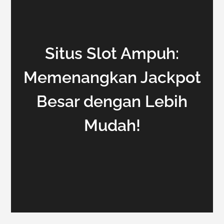
Situs Slot Ampuh:
Memenangkan Jackpot
Besar dengan Lebih
Mudah!