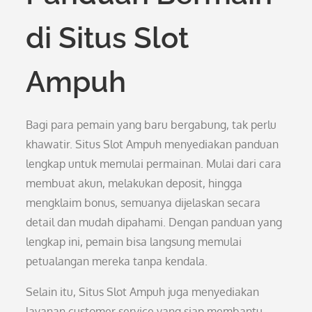
di Situs Slot
Ampuh
Bagi para pemain yang baru bergabung, tak perlu
khawatir. Situs Slot Ampuh menyediakan panduan
lengkap untuk memulai permainan. Mulai dari cara
membuat akun, melakukan deposit, hingga
mengklaim bonus, semuanya dijelaskan secara
detail dan mudah dipahami. Dengan panduan yang
lengkap ini, pemain bisa langsung memulai
petualangan mereka tanpa kendala.
Selain itu, Situs Slot Ampuh juga menyediakan
layanan customer service yang siap membantu