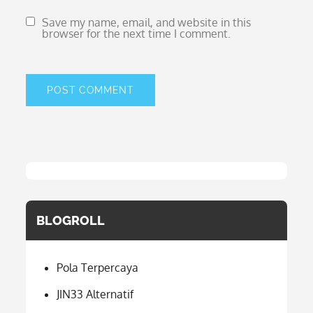
Save my name, email, and website in this
browser for the next time I comment.
BLOGROLL
Pola Terpercaya
JIN33 Alternatif