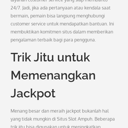
24/7. Jadi, jika ada pertanyaan atau kendala saat
bermain, pemain bisa langsung menghubungi
customer service untuk mendapatkan bantuan. Ini
membuktikan komitmen situs dalam memberikan
pengalaman terbaik bagi para pengguna.
Trik Jitu untuk
Memenangkan
Jackpot
Menang besar dan meraih jackpot bukanlah hal
yang tidak mungkin di Situs Slot Ampuh. Beberapa
trik jitu bisa digunakan untuk meningkatkan