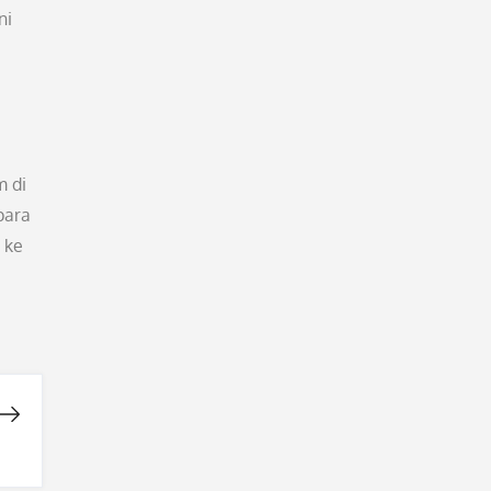
ni
 di
para
 ke