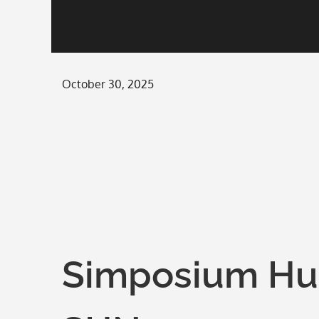
Posted
October 30, 2025
on
Simposium Hu