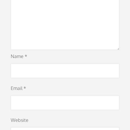
Name
*
Email
*
Website