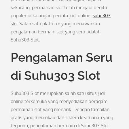
sekarang, permainan slot telah menjadi begitu
populer di kalangan pecinta judi online.
suhu303
slot
Salah satu platform yang menawarkan
pengalaman bermain slot yang seru adalah
Suhu303 Slot.
Pengalaman Seru
di Suhu303 Slot
Suhu303 Slot merupakan salah satu situs judi
online terkemuka yang menyediakan beragam
permainan slot yang menarik. Dengan tampilan
grafis yang memukau dan sistem keamanan yang
terjamin, pengalaman bermain di Suhu303 Slot