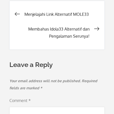
Post
Menjelajahi Link Alternatif MOLE33
navigation
Membahas Idola33 Alternatif dan
Pengalaman Serunya!
Leave a Reply
Your email address will not be published.
Required
fields are marked
*
Comment
*