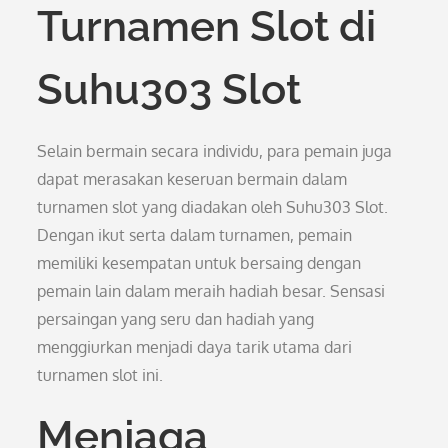
Turnamen Slot di
Suhu303 Slot
Selain bermain secara individu, para pemain juga
dapat merasakan keseruan bermain dalam
turnamen slot yang diadakan oleh Suhu303 Slot.
Dengan ikut serta dalam turnamen, pemain
memiliki kesempatan untuk bersaing dengan
pemain lain dalam meraih hadiah besar. Sensasi
persaingan yang seru dan hadiah yang
menggiurkan menjadi daya tarik utama dari
turnamen slot ini.
Menjaga