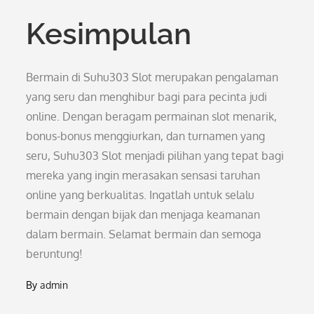
Kesimpulan
Bermain di Suhu303 Slot merupakan pengalaman
yang seru dan menghibur bagi para pecinta judi
online. Dengan beragam permainan slot menarik,
bonus-bonus menggiurkan, dan turnamen yang
seru, Suhu303 Slot menjadi pilihan yang tepat bagi
mereka yang ingin merasakan sensasi taruhan
online yang berkualitas. Ingatlah untuk selalu
bermain dengan bijak dan menjaga keamanan
dalam bermain. Selamat bermain dan semoga
beruntung!
By
admin