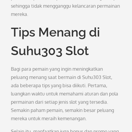
sehingga tidak mengganggu kelancaran permainan
mereka.
Tips Menang di
Suhu303 Slot
Bagi para pemain yang ingin meningkatkan
peluang menang saat bermain di Suhu303 Slot,
ada beberapa tips yang bisa diikuti. Pertama,
luangkan waktu untuk memahami aturan dan pola
permainan dari setiap jenis slot yang tersedia.
Semakin paham pemain, semakin besar peluang
mereka untuk meraih kemenangan.
Selain itu, manfaatkan juga bonus dan promo yang