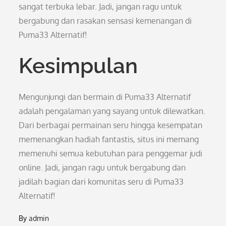
sangat terbuka lebar. Jadi, jangan ragu untuk
bergabung dan rasakan sensasi kemenangan di
Puma33 Alternatif!
Kesimpulan
Mengunjungi dan bermain di Puma33 Alternatif
adalah pengalaman yang sayang untuk dilewatkan.
Dari berbagai permainan seru hingga kesempatan
memenangkan hadiah fantastis, situs ini memang
memenuhi semua kebutuhan para penggemar judi
online. Jadi, jangan ragu untuk bergabung dan
jadilah bagian dari komunitas seru di Puma33
Alternatif!
By
admin