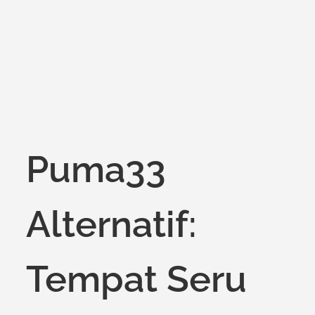
on
Puma33
Alternatif:
Tempat Seru