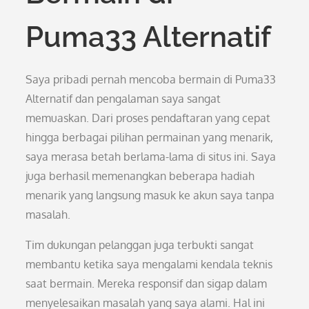
Puma33 Alternatif
Saya pribadi pernah mencoba bermain di Puma33
Alternatif dan pengalaman saya sangat
memuaskan. Dari proses pendaftaran yang cepat
hingga berbagai pilihan permainan yang menarik,
saya merasa betah berlama-lama di situs ini. Saya
juga berhasil memenangkan beberapa hadiah
menarik yang langsung masuk ke akun saya tanpa
masalah.
Tim dukungan pelanggan juga terbukti sangat
membantu ketika saya mengalami kendala teknis
saat bermain. Mereka responsif dan sigap dalam
menyelesaikan masalah yang saya alami. Hal ini