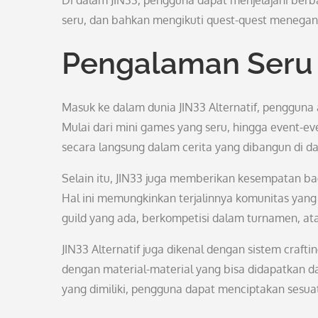
Di dalam JIN33, pengguna dapat menjelajahi berb
seru, dan bahkan mengikuti quest-quest menegan
Pengalaman Seru d
Masuk ke dalam dunia JIN33 Alternatif, pengguna
Mulai dari mini games yang seru, hingga event-e
secara langsung dalam cerita yang dibangun di da
Selain itu, JIN33 juga memberikan kesempatan b
Hal ini memungkinkan terjalinnya komunitas yang s
guild yang ada, berkompetisi dalam turnamen, ata
JIN33 Alternatif juga dikenal dengan sistem craf
dengan material-material yang bisa didapatkan dar
yang dimiliki, pengguna dapat menciptakan sesua