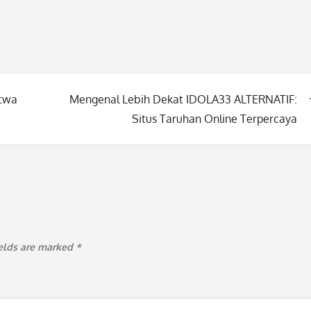
atwa
Mengenal Lebih Dekat IDOLA33 ALTERNATIF:
Situs Taruhan Online Terpercaya
ields are marked
*