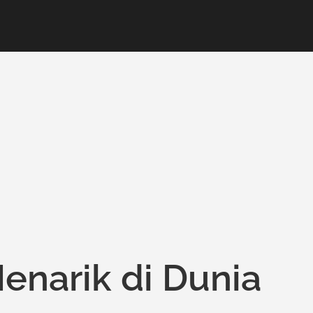
enarik di Dunia