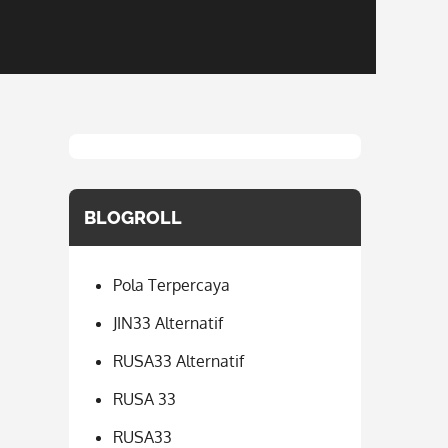
BLOGROLL
Pola Terpercaya
JIN33 Alternatif
RUSA33 Alternatif
RUSA 33
RUSA33