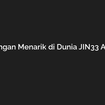
gan Menarik di Dunia JIN33 A