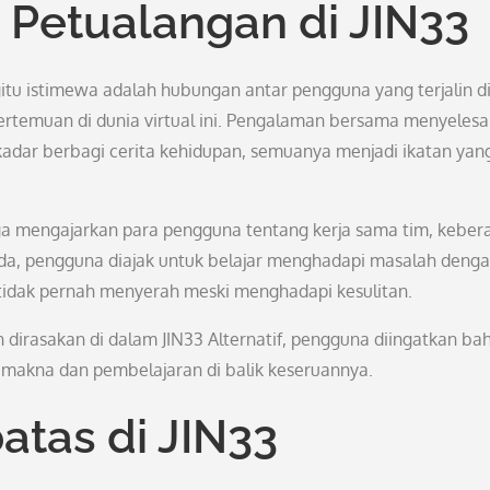
 Petualangan di JIN33
itu istimewa adalah hubungan antar pengguna yang terjalin d
ertemuan di dunia virtual ini. Pengalaman bersama menyelesa
kadar berbagi cerita kehidupan, semuanya menjadi ikatan yan
ga mengajarkan para pengguna tentang kerja sama tim, kebera
ada, pengguna diajak untuk belajar menghadapi masalah deng
 tidak pernah menyerah meski menghadapi kesulitan.
n dirasakan di dalam JIN33 Alternatif, pengguna diingatkan b
 makna dan pembelajaran di balik keseruannya.
atas di JIN33