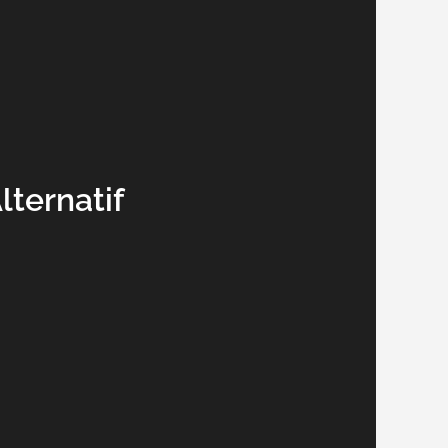
lternatif