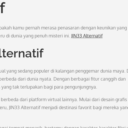
f
! Apakah kamu pernah merasa penasaran dengan keunikan yang
eru di dunia yang penuh misteri ini.
JIN33 Alternatif
ternatif
rtual yang sedang populer di kalangan penggemar dunia maya. 
erbeda dari dunia nyata. Dengan berbagai fitur canggih dan
 yang tak terlupakan bagi para pengunjungnya.
erbeda dari platform virtual lainnya. Mulai dari desain grafis
u, JIN33 Alternatif menjadi destinasi favorit bagi mereka yan