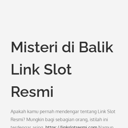
Misteri di Balik
Link Slot
Resmi
Apakah kamu pernah mendengar tentang Link Slot
Resmi? Mungkin bagi sebagian orang, istilah ini
terdengar asing.
https://linkslotresmi.com
Namun,