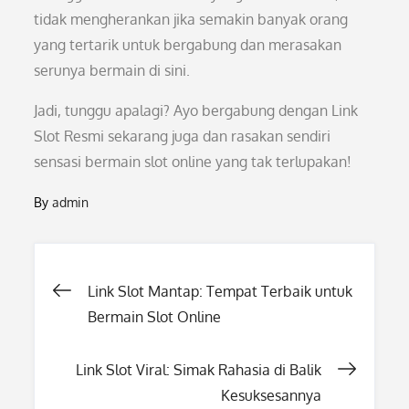
tidak mengherankan jika semakin banyak orang
yang tertarik untuk bergabung dan merasakan
serunya bermain di sini.
Jadi, tunggu apalagi? Ayo bergabung dengan Link
Slot Resmi sekarang juga dan rasakan sendiri
sensasi bermain slot online yang tak terlupakan!
By
admin
Post
Link Slot Mantap: Tempat Terbaik untuk
Bermain Slot Online
navigation
Link Slot Viral: Simak Rahasia di Balik
Kesuksesannya