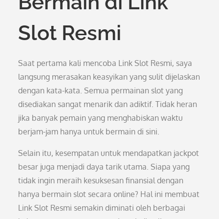
Bermain di Link
Slot Resmi
Saat pertama kali mencoba Link Slot Resmi, saya
langsung merasakan keasyikan yang sulit dijelaskan
dengan kata-kata. Semua permainan slot yang
disediakan sangat menarik dan adiktif. Tidak heran
jika banyak pemain yang menghabiskan waktu
berjam-jam hanya untuk bermain di sini.
Selain itu, kesempatan untuk mendapatkan jackpot
besar juga menjadi daya tarik utama. Siapa yang
tidak ingin meraih kesuksesan finansial dengan
hanya bermain slot secara online? Hal ini membuat
Link Slot Resmi semakin diminati oleh berbagai