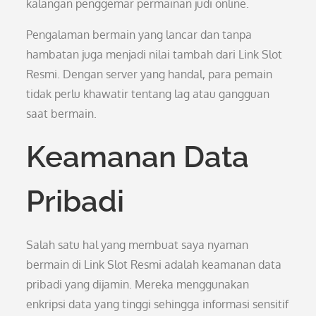
kalangan penggemar permainan judi online.
Pengalaman bermain yang lancar dan tanpa
hambatan juga menjadi nilai tambah dari Link Slot
Resmi. Dengan server yang handal, para pemain
tidak perlu khawatir tentang lag atau gangguan
saat bermain.
Keamanan Data
Pribadi
Salah satu hal yang membuat saya nyaman
bermain di Link Slot Resmi adalah keamanan data
pribadi yang dijamin. Mereka menggunakan
enkripsi data yang tinggi sehingga informasi sensitif