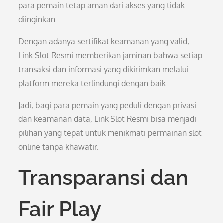
para pemain tetap aman dari akses yang tidak
diinginkan.
Dengan adanya sertifikat keamanan yang valid,
Link Slot Resmi memberikan jaminan bahwa setiap
transaksi dan informasi yang dikirimkan melalui
platform mereka terlindungi dengan baik.
Jadi, bagi para pemain yang peduli dengan privasi
dan keamanan data, Link Slot Resmi bisa menjadi
pilihan yang tepat untuk menikmati permainan slot
online tanpa khawatir.
Transparansi dan
Fair Play