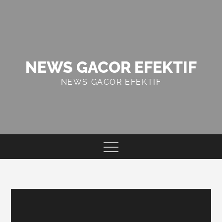
Skip
to
content
NEWS GACOR EFEKTIF
NEWS GACOR EFEKTIF