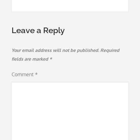
Leave a Reply
Your email address will not be published.
Required
fields are marked
*
Comment
*