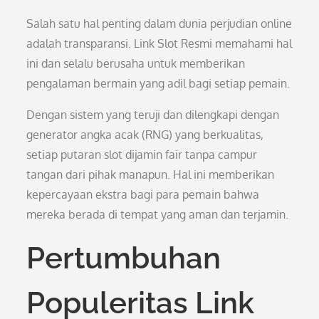
Salah satu hal penting dalam dunia perjudian online
adalah transparansi. Link Slot Resmi memahami hal
ini dan selalu berusaha untuk memberikan
pengalaman bermain yang adil bagi setiap pemain.
Dengan sistem yang teruji dan dilengkapi dengan
generator angka acak (RNG) yang berkualitas,
setiap putaran slot dijamin fair tanpa campur
tangan dari pihak manapun. Hal ini memberikan
kepercayaan ekstra bagi para pemain bahwa
mereka berada di tempat yang aman dan terjamin.
Pertumbuhan
Populeritas Link