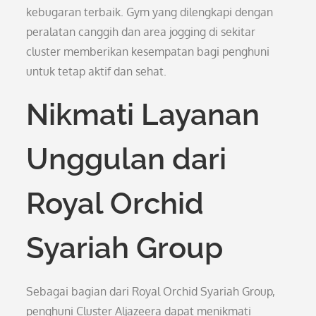
kebugaran terbaik. Gym yang dilengkapi dengan
peralatan canggih dan area jogging di sekitar
cluster memberikan kesempatan bagi penghuni
untuk tetap aktif dan sehat.
Nikmati Layanan
Unggulan dari
Royal Orchid
Syariah Group
Sebagai bagian dari Royal Orchid Syariah Group,
penghuni Cluster Aljazeera dapat menikmati