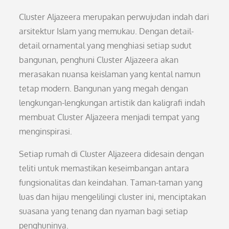
Cluster Aljazeera merupakan perwujudan indah dari
arsitektur Islam yang memukau. Dengan detail-
detail ornamental yang menghiasi setiap sudut
bangunan, penghuni Cluster Aljazeera akan
merasakan nuansa keislaman yang kental namun
tetap modern. Bangunan yang megah dengan
lengkungan-lengkungan artistik dan kaligrafi indah
membuat Cluster Aljazeera menjadi tempat yang
menginspirasi.
Setiap rumah di Cluster Aljazeera didesain dengan
teliti untuk memastikan keseimbangan antara
fungsionalitas dan keindahan. Taman-taman yang
luas dan hijau mengelilingi cluster ini, menciptakan
suasana yang tenang dan nyaman bagi setiap
penghuninya.