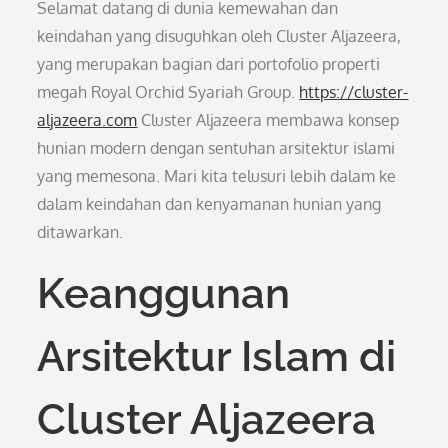
Selamat datang di dunia kemewahan dan
keindahan yang disuguhkan oleh Cluster Aljazeera,
yang merupakan bagian dari portofolio properti
megah Royal Orchid Syariah Group.
https://cluster-
aljazeera.com
Cluster Aljazeera membawa konsep
hunian modern dengan sentuhan arsitektur islami
yang memesona. Mari kita telusuri lebih dalam ke
dalam keindahan dan kenyamanan hunian yang
ditawarkan.
Keanggunan
Arsitektur Islam di
Cluster Aljazeera