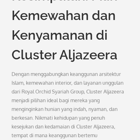
Kemewahan dan
Kenyamanan di
Cluster Aljazeera
Dengan menggabungkan keanggunan arsitektur
Islam, kemewahan interior, dan layanan unggulan
dari Royal Orchid Syariah Group, Cluster Aljazeera
menjadi pilihan ideal bagi mereka yang
menginginkan hunian yang indah, nyaman, dan
berkesan. Nikmati kehidupan yang penuh
kesejukan dan kedamaian di Cluster Aljazeera,
tempat di mana keanggunan bertemu