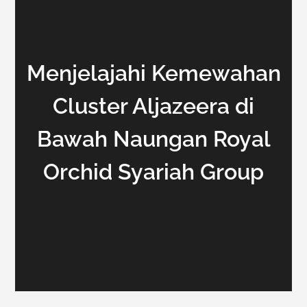
Menjelajahi Kemewahan
Cluster Aljazeera di
Bawah Naungan Royal
Orchid Syariah Group